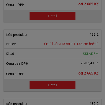
d
ý
ý
ý
od
2 665 Kč
u
v
v
p
k
ý
ý
i
Detail
t
ů
p
p
s
i
i
132-2
s
s
Čistící zóna ROBUST 132-2m hnědá
SKLADEM
2 202,48 Kč
od
2 665 Kč
Detail
135-2