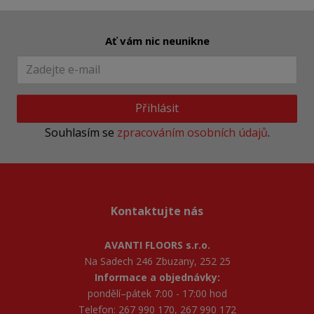
Ať vám nic neunikne
Přihlásit
Souhlasím se
zpracováním osobních údajů
.
Kontaktujte nás
AVANTI FLOORS s.r.o.
Na Sadech 246 Zbuzany, 252 25
Informace a objednávky:
pondělí–pátek 7:00 - 17:00 hod
Telefon: 267 990 170, 267 990 172