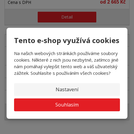
od
2 665 Kč
Detail
Tento e-shop využívá cookies
139-2
Čistící zóna ROBUST 139-2m
Na našich webových stránkách používáme soubory
červená
cookies. Některé z nich jsou nezbytné, zatímco jiné
nám pomáhají vylepšit tento web a váš uživatelský
SKLADEM
zážitek. Souhlasíte s používáním všech cookies?
2 202,48 Kč
Nastavení
od
2 665 Kč
Souhlasím
Detail