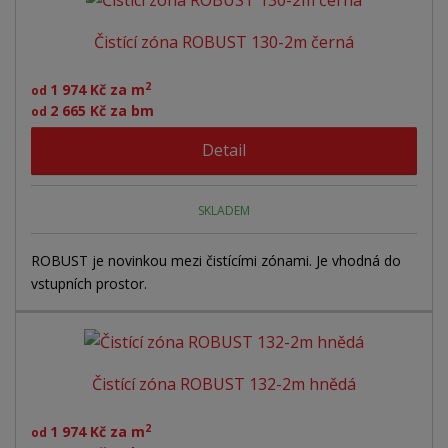
e
á
u
k
n
Čistící zóna ROBUST 130-2m černá
z
l
o
í
p
k
k
v
2
1 974 Kč za m
od
r
o
o
ý
2 665 Kč za bm
od
o
v
v
v
d
Detail
ý
ý
ý
u
v
v
p
k
ý
ý
i
t
SKLADEM
ů
p
p
s
i
i
ROBUST je novinkou mezi čistícími zónami. Je vhodná do
vstupních prostor.
s
s
Čistící zóna ROBUST 132-2m hnědá
2
1 974 Kč za m
od