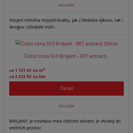
SKLADEM
Vstupní rohožka nejvyšší kvality, jak z hlediska výkonu, tak i
designu. Uživatelé moh...
Čistící zóna 553 Briljant - 007 antracit...
2
1 721 Kč za m
od
2 323 Kč za bm
od
Detail
SKLADEM
BRILJANT je novinkou mezi čistícími zónami. Je vhodný do
vnitřních prostor.