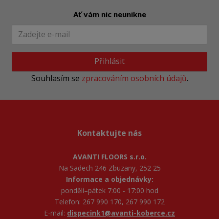
Ať vám nic neunikne
Přihlásit
Souhlasím se
zpracováním osobních údajů
.
Kontaktujte nás
AVANTI FLOORS s.r.o.
Na Sadech 246 Zbuzany, 252 25
Informace a objednávky:
pondělí–pátek 7:00 - 17:00 hod
Telefon: 267 990 170, 267 990 172
E-mail:
dispecink1@avanti-koberce.cz