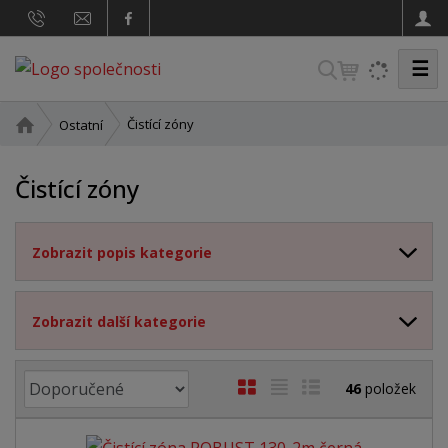
☰
V
y
h
Ú
Čistící zóny
Ostatní
v
l
o
e
Čistící zóny
d
d
n
a
í
Zobrazit popis kategorie
t
s
t
r
a
Zobrazit další kategorie
n
a
Ř
O
T
Ř
46
položek
a
b
a
á
z
r
b
d