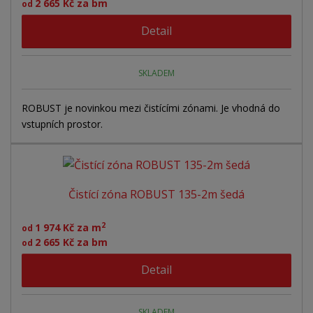
2 665 Kč za bm
od
Detail
SKLADEM
ROBUST je novinkou mezi čistícími zónami. Je vhodná do
vstupních prostor.
Čistící zóna ROBUST 135-2m šedá
2
1 974 Kč za m
od
2 665 Kč za bm
od
Detail
SKLADEM