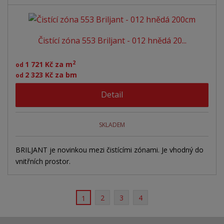
Čistící zóna 553 Briljant - 012 hnědá 20...
2
1 721 Kč za m
od
2 323 Kč za bm
od
Detail
SKLADEM
BRILJANT je novinkou mezi čistícími zónami. Je vhodný do
vnitřních prostor.
2
3
4
1