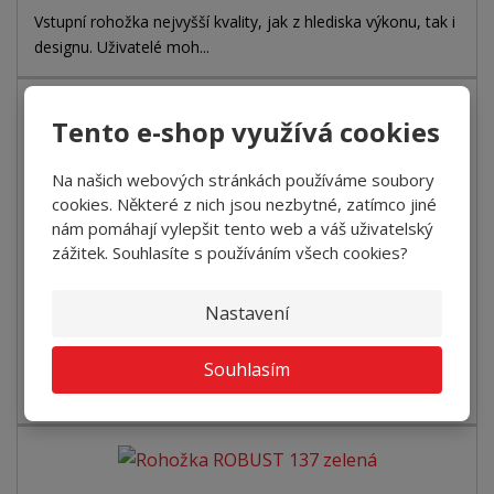
Vstupní rohožka nejvyšší kvality, jak z hlediska výkonu, tak i
designu. Uživatelé moh...
Tento e-shop využívá cookies
Rohožka ROBUST 135 šedá
Na našich webových stránkách používáme soubory
cookies. Některé z nich jsou nezbytné, zatímco jiné
1 139 Kč za ks
od
nám pomáhají vylepšit tento web a váš uživatelský
Detail
zážitek. Souhlasíte s používáním všech cookies?
Nastavení
SKLADEM
Souhlasím
Vstupní rohožka nejvyšší kvality, jak z hlediska výkonu, tak i
designu. Uživatelé moh...