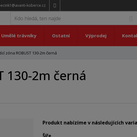
pecink1@avanti-koberce.cz
V
Umělé trávníky
Ostatní
Výprodej
Konta
stící zóna ROBUST 130-2m černá
ST 130-2m černá
Produkt nabízíme v následujících vari
Šíře