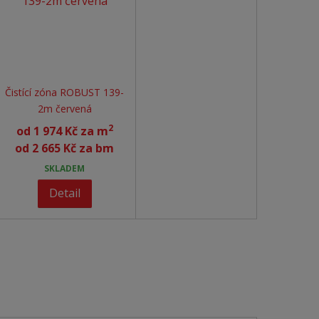
Čistící zóna ROBUST 139-
2m červená
2
od
1 974 Kč za m
od
2 665 Kč za bm
SKLADEM
Detail