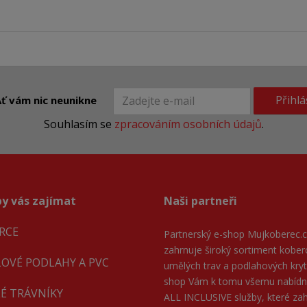
Přihlá
ť vám nic neunikne
Souhlasím se
zpracováním osobních údajů
.
y vás zajímat
Naši partneři
RCE
Partnerský e-shop
Mujkoberec.c
zahrnuje široký sortiment kober
LOVÉ PODLAHY A PVC
umělých trav a podlahových kryti
shop Vám k tomu všemu nabíd
É TRÁVNÍKY
ALL INCLUSIVE služby, které zahr