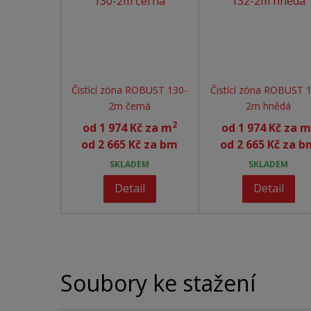
Čistící zóna ROBUST 130-
Čistící zóna ROBUST 
2m černá
2m hnědá
2
od
1 974 Kč za m
od
1 974 Kč za m
od
2 665 Kč za bm
od
2 665 Kč za b
SKLADEM
SKLADEM
Detail
Detail
Soubory ke stažení