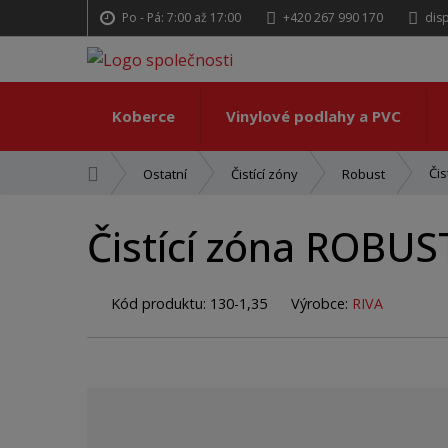
Po - Pá: 7:00 až 17:00
+420 267 990 170
dis
Koberce
Vinylové podlahy a PVC
Ú
Či
Ostatní
Čistící zóny
Robust
v
o
Čistící zóna ROBU
d
n
í
Kód produktu:
130-1,35
Výrobce:
RIVA
s
t
r
a
n
a