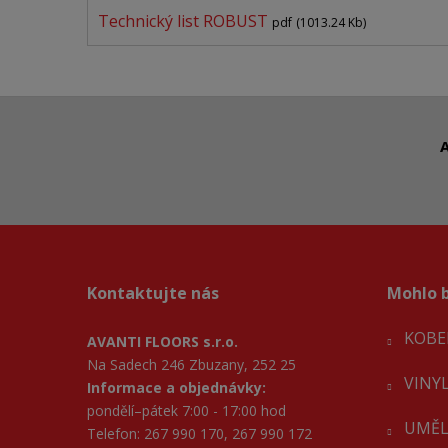
Technický list ROBUST
pdf
(1013.24 Kb)
A
Kontaktujte nás
Mohlo b
KOBE
AVANTI FLOORS s.r.o.
Na Sadech 246 Zbuzany, 252 25
VINY
Informace a objednávky:
pondělí–pátek 7:00 - 17:00 hod
UMĚL
Telefon: 267 990 170, 267 990 172