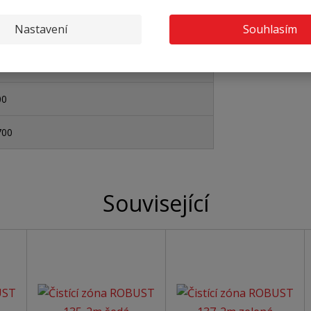
Nastavení
Souhlasím
00
700
Související