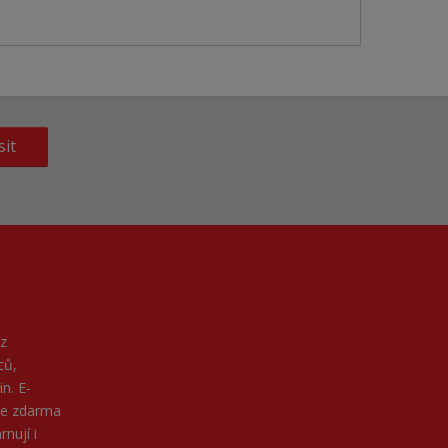
sit
z
ců,
n. E-
ne zdarma
nují i