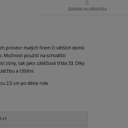
Zeptejte se odborníka
ch prostor malých firem či větších domů
. Možnost použití na schodišti
icí zóny, tak jako zátěžová třída 33. Díky
údržbu a čištění.
u 2,5 cm po délce role.
l-s1