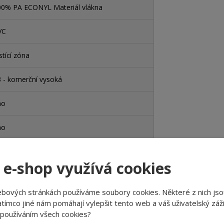
00% PA ECONYL Materiál vlákna
VC
stící zóna
 - komerční vysoká
no
no
lur
 e-shop využívá cookies
ebových stránkách používáme soubory cookies. Některé z nich jso
o - stále používaná schodiště
tímco jiné nám pomáhají vylepšit tento web a váš uživatelský záži
 používáním všech cookies?
o - stále používaná kolečková židle