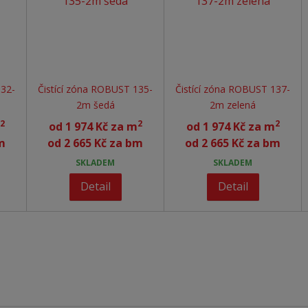
132-
Čistící zóna ROBUST 135-
Čistící zóna ROBUST 137-
2m šedá
2m zelená
2
2
2
od
1 974 Kč za m
od
1 974 Kč za m
m
od
2 665 Kč za bm
od
2 665 Kč za bm
SKLADEM
SKLADEM
Detail
Detail