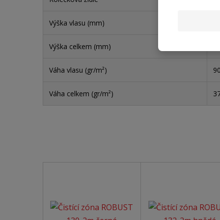
Výška vlasu (mm)
6
Výška celkem (mm)
8
Váha vlasu (gr/m²)
9
Váha celkem (gr/m²)
3