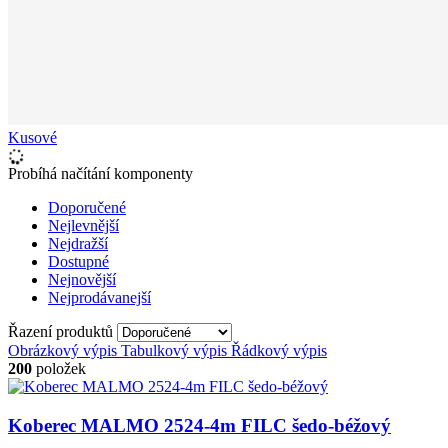
Kusové
Probíhá načítání komponenty
Doporučené
Nejlevnější
Nejdražší
Dostupné
Nejnovější
Nejprodávanejší
Řazení produktů
Obrázkový výpis
Tabulkový výpis
Řádkový výpis
200
položek
Koberec MALMO 2524-4m FILC šedo-béžový