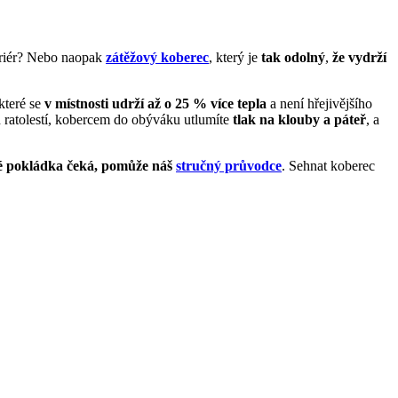
teriér? Nebo naopak
zátěžový koberec
, který je
tak odolný
,
že vydrží
 které se
v místnosti udrží až o 25 % více tepla
a není hřejivějšího
h ratolestí, kobercem do obýváku utlumíte
tlak na klouby a páteř
, a
ré pokládka čeká, pomůže náš
stručný průvodce
. Sehnat koberec