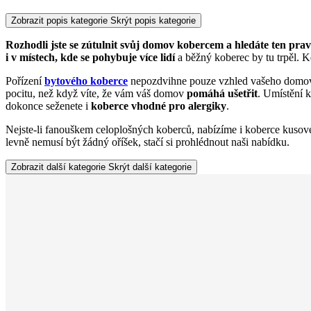
Zobrazit popis kategorie
Skrýt popis kategorie
Rozhodli jste se zútulnit svůj domov kobercem a hledáte ten pra
i v místech, kde se pohybuje více lidí
a běžný koberec by tu trpěl. K
Pořízení
bytového koberce
nepozdvihne pouze vzhled vašeho domova,
pocitu, než když víte, že vám váš domov
pomáhá ušetřit
. Umístění 
dokonce seženete i
koberce vhodné pro alergiky
.
Nejste-li fanouškem celoplošných koberců, nabízíme i koberce kusov
levně nemusí být žádný oříšek, stačí si prohlédnout naši nabídku.
Zobrazit další kategorie
Skrýt další kategorie