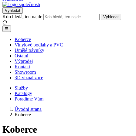
Vyhledat
Kdo hledá, ten najde
Vyhledat
☰
Koberce
Vinylové podlahy a PVC
Umělé trávníky
Ostatní
Výprodej
Kontakt
Showroom
3D vizualizace
Služby
Katalogy
Poradíme Vám
Úvodní strana
Koberce
Koberce