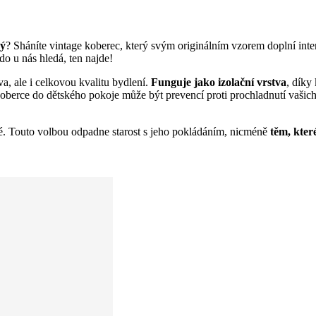
vý
? Sháníte vintage koberec, který svým originálním vzorem doplní in
do u nás hledá, ten najde!
 ale i celkovou kvalitu bydlení.
Funguje jako izolační vrstva
, díky
koberce do dětského pokoje může být prevencí proti prochladnutí vašic
é. Touto volbou odpadne starost s jeho pokládáním, nicméně
těm, kte