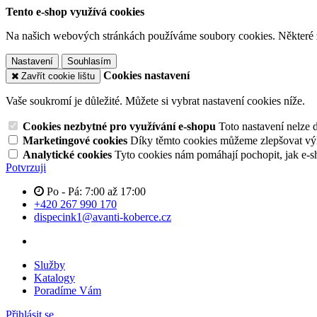
Tento e-shop využívá cookies
Na našich webových stránkách používáme soubory cookies. Některé z n
Nastavení
Souhlasím
Cookies nastavení
Zavřít cookie lištu
Vaše soukromí je důležité. Můžete si vybrat nastavení cookies níže.
Cookies nezbytné pro využívání e-shopu
Toto nastavení nelze 
Marketingové cookies
Díky těmto cookies můžeme zlepšovat výko
Analytické cookies
Tyto cookies nám pomáhají pochopit, jak e-s
Potvrzuji
Po - Pá: 7:00 až 17:00
+420 267 990 170
dispecink1@avanti-koberce.cz
Služby
Katalogy
Poradíme Vám
Přihlásit se