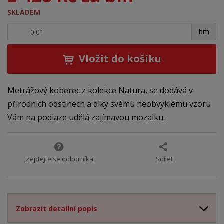
SKLADEM
+
-
bm
Vložit do košíku
Metrážový koberec z kolekce Natura, se dodává v
přírodních odstínech a díky svému neobvyklému vzoru
Vám na podlaze udělá zajímavou mozaiku.
Zeptejte se odborníka
Sdílet
Zobrazit detailní popis