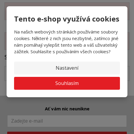
Zobrazit technické parametry
Tento e-shop využívá cookies
Na našich webových stránkách používáme soubory
cookies. Některé z nich jsou nezbytné, zatímco jiné
Zobrazit související produkty
nám pomáhají vylepšit tento web a váš uživatelský
zážitek. Souhlasíte s používáním všech cookies?
Soubory ke stažení
Nastavení
NATURA CZ
pdf
(1201.68 Kb)
Souhlasím
Ať vám nic neunikne