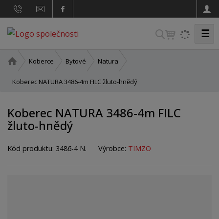
☰
V
y
h
Ú
Koberce
Bytové
Natura
v
l
o
Koberec NATURA 3486-4m FILC žluto-hnědý
e
d
d
n
Koberec NATURA 3486-4m FILC
a
í
žluto-hnědý
t
s
t
r
Kód produktu:
3486-4 N.
Výrobce:
TIMZO
a
n
a