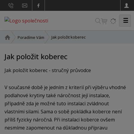
☰
V
y
h
Ú
Jak položit koberec
Poradíme Vám
v
l
o
e
Jak položit koberec
d
d
n
a
í
Jak položit koberec - stručný průvodce
t
s
t
V současné době je jedním z kriterií při výběru vhodné
r
podlahové krytiny také náročnost její instalace,
a
n
případně zda je možné tuto instalaci zvládnout
a
vlastními silami. Sama o sobě pokládka koberce není
příliš fyzicky náročná. Při instalaci koberce ovšem
nesmíme zapomenout na důkladnou přípravu