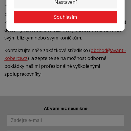
Nastavení
nabízené služby odborné podkládky a instalace
podlahových krytin. Na práci našich profesionálních
Souhlasím
kladečů Vám firma AVANTI poskytuje záruku v zákonné
délce. Vy navíc získáte čas, který budete moci věnovat
svým blízkým nebo svým koníčkům.
Kontaktujte naše zakázkové středisko (
obchod@avanti-
koberce.cz
) a zeptejte se na možnost odborné
pokládky našimi profesionálně vyškolenými
spolupracovníky!
Ať vám nic neunikne