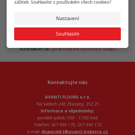
zážitek. Souhlasíte s používáním všech cookies?
Ať vám nic neunikne
Nastavení
Souhlasím
Přihlásit
Souhlasím se
zpracováním osobních údajů
.
Kontaktujte nás
AVANTI FLOORS s.r.o.
Na Sadech 246 Zbuzany, 252 25
Informace a objednávky:
pondělí–pátek 7:00 - 17:00 hod
Telefon: 267 990 170, 267 990 172
E-mail:
dispecink1@avanti-koberce.cz