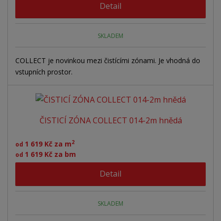
d
Detail
ý
ý
ý
u
v
v
p
k
ý
ý
i
t
SKLADEM
ů
p
p
s
i
i
COLLECT je novinkou mezi čistícími zónami. Je vhodná do
vstupních prostor.
s
s
ČISTICÍ ZÓNA COLLECT 014-2m hnědá
2
1 619 Kč za m
od
1 619 Kč za bm
od
Detail
SKLADEM