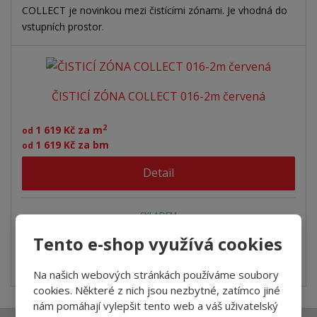
COLLECT je novinkou mezi čistícími zónami. Je vhodná do
vstupních prostor.
ČISTICÍ ZÓNA COLLECT 016-2m červená
2
1 619 Kč za m
od
1 619 Kč za bm
od
Detail
SKLADEM
Tento e-shop využívá cookies
COLLECT je novinkou mezi čistícími zónami. Je vhodná do
vstupních prostor.
Na našich webových stránkách používáme soubory
cookies. Některé z nich jsou nezbytné, zatímco jiné
nám pomáhají vylepšit tento web a váš uživatelský