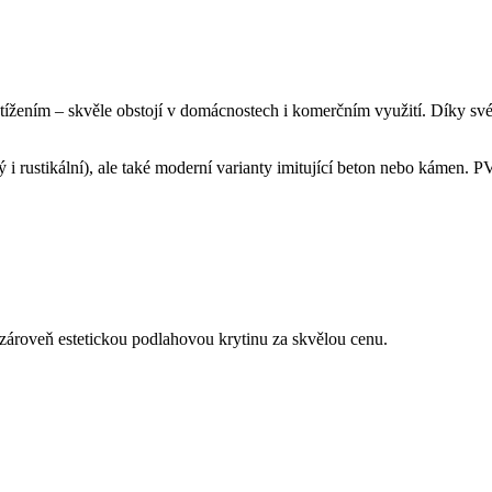
ením – skvěle obstojí v domácnostech i komerčním využití. Díky své k
ý i rustikální), ale také moderní varianty imitující beton nebo kámen
 zároveň estetickou podlahovou krytinu za skvělou cenu.