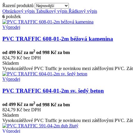
Řazení produktů
Obrázkový výpis
Tabulkový výpis
Řádkový výpis
6
položek
Výprodej
PVC TRAFFIC 608-01-2m béžová kamenina
2
od
499 Kč za m
od
998 Kč za bm
824,79 Kč bez DPH
Skladem
Vysokozátěžové PVC Traffic je novinkou mezi zátěžovými PVC. Zátě
Výprodej
PVC TRAFFIC 604-01-2m sv. šedý beton
2
od
499 Kč za m
od
998 Kč za bm
824,79 Kč bez DPH
Skladem
Vysokozátěžové PVC Traffic je novinkou mezi zátěžovými PVC. Zátě
Výprodej