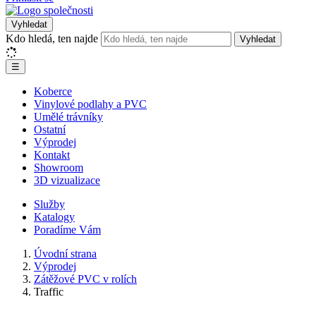
Vyhledat
Kdo hledá, ten najde
Vyhledat
☰
Koberce
Vinylové podlahy a PVC
Umělé trávníky
Ostatní
Výprodej
Kontakt
Showroom
3D vizualizace
Služby
Katalogy
Poradíme Vám
Úvodní strana
Výprodej
Zátěžové PVC v rolích
Traffic