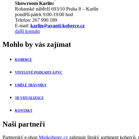
Showroom Karlín:
Rohanské nábřeží 693/10 Praha 8 – Karlín
pondělí-pátek 9:00-19:00 hod
Telefon: 267 990 189
E-mail:
karlin@avanti-koberce.cz
další kontakt
Mohlo by vás zajímat
KOBERCE
VINYLOVÉ PODLAHY A PVC
UMĚLÉ TRÁVNÍKY
3D VIZUALIZACE
KONTAKT
Naši partneři
Partnerský e-shop
Mujkoberec.cz
zahrnuje široký sortiment koberců