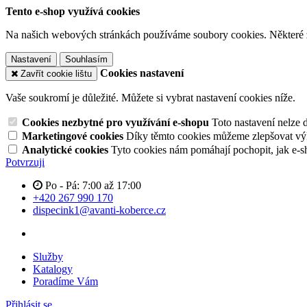
Tento e-shop využívá cookies
Na našich webových stránkách používáme soubory cookies. Některé z n
Nastavení
Souhlasím
Cookies nastavení
Zavřít cookie lištu
Vaše soukromí je důležité. Můžete si vybrat nastavení cookies níže.
Cookies nezbytné pro využívání e-shopu
Toto nastavení nelze 
Marketingové cookies
Díky těmto cookies můžeme zlepšovat výko
Analytické cookies
Tyto cookies nám pomáhají pochopit, jak e-s
Potvrzuji
Po - Pá: 7:00 až 17:00
+420 267 990 170
dispecink1@avanti-koberce.cz
Služby
Katalogy
Poradíme Vám
Přihlásit se