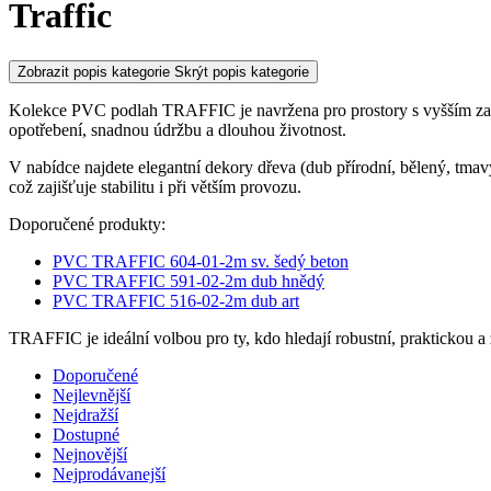
Traffic
Zobrazit popis kategorie
Skrýt popis kategorie
Kolekce PVC podlah TRAFFIC je navržena pro prostory s vyšším zatíž
opotřebení, snadnou údržbu a dlouhou životnost.
V nabídce najdete elegantní dekory dřeva (dub přírodní, bělený, tmav
což zajišťuje stabilitu i při větším provozu.
Doporučené produkty:
PVC TRAFFIC 604-01-2m sv. šedý beton
PVC TRAFFIC 591-02-2m dub hnědý
PVC TRAFFIC 516-02-2m dub art
TRAFFIC je ideální volbou pro ty, kdo hledají robustní, praktickou a
Doporučené
Nejlevnější
Nejdražší
Dostupné
Nejnovější
Nejprodávanejší