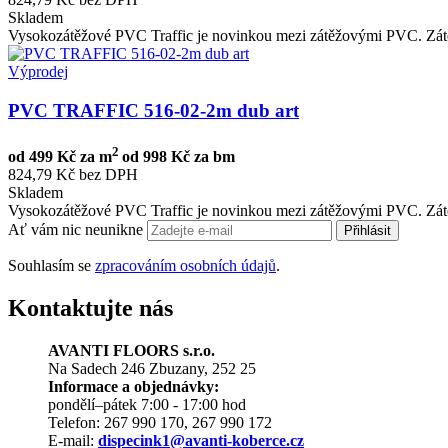
Skladem
Vysokozátěžové PVC Traffic je novinkou mezi zátěžovými PVC. Zátě
Výprodej
PVC TRAFFIC 516-02-2m dub art
2
od
499 Kč za m
od
998 Kč za bm
824,79 Kč bez DPH
Skladem
Vysokozátěžové PVC Traffic je novinkou mezi zátěžovými PVC. Zátě
Ať vám nic neunikne
Přihlásit
Souhlasím se
zpracováním osobních údajů
.
Kontaktujte nás
AVANTI FLOORS s.r.o.
Na Sadech 246 Zbuzany, 252 25
Informace a objednávky:
pondělí–pátek 7:00 - 17:00 hod
Telefon: 267 990 170, 267 990 172
E-mail:
dispecink1@avanti-koberce.cz