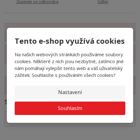
Zeptejte se odborníka
Sdílet
Zobrazit detailní popis
Tento e-shop využívá cookies
Na našich webových stránkách používáme soubory
Zobrazit technické parametry
cookies. Některé z nich jsou nezbytné, zatímco jiné
nám pomáhají vylepšit tento web a váš uživatelský
zážitek. Souhlasíte s používáním všech cookies?
Zobrazit související produkty
Nastavení
Soubory ke stažení
Souhlasím
TRAFFIC tech.list cz
pdf
(284.02 Kb)