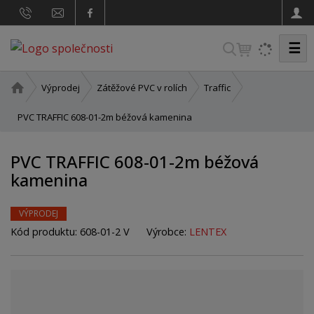
☰
V
y
h
Ú
Výprodej
Zátěžové PVC v rolích
Traffic
v
l
o
PVC TRAFFIC 608-01-2m béžová kamenina
e
d
d
n
PVC TRAFFIC 608-01-2m béžová
a
í
kamenina
t
s
t
r
VÝPRODEJ
a
Kód produktu:
608-01-2 V
Výrobce:
LENTEX
n
a