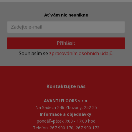
Ať vám nic neunikne
Přihlásit
Souhlasím se
zpracováním osobních údajů
.
Kontaktujte nás
AVANTI FLOORS s.r.o.
Na Sadech 246 Zbuzany, 252 25
Informace a objednávky:
pondělí–pátek 7:00 - 17:00 hod
Telefon: 267 990 170, 267 990 172