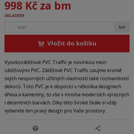
998 Kč za bm
SKLADEM
+
-
bm
Vložit do košíku
Vysokozátěžové PVC Traffic je novinkou mezi
zátěžovými PVC. Zátěžové PVC Traffic zaujme kromě
svých nesporných užitných vlastností také rozmanitostí
dekorů. Toto PVC je k dispozici v několika designech
dřeva a kameniny, to vše v mnoha moderních výrazných
i decentních barvách. Díky této široké škále si vždy
vyberete ten pravý design pro Vaše prostory.