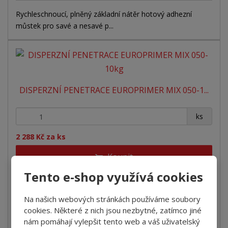
Rychleschnoucí, plněný základní nátěr hotový adhezní
můstek pro savé a nesavé p...
DISPERZNÍ PENETRACE EUROPRIMER MIX 050-1...
+
-
ks
2 288 Kč za ks
Koupit
Tento e-shop využívá cookies
SKLADEM
Na našich webových stránkách používáme soubory
cookies. Některé z nich jsou nezbytné, zatímco jiné
Disperzní penetrace Vodou ředitelný disperzní základní
nám pomáhají vylepšit tento web a váš uživatelský
nátěr na savé cementové po...