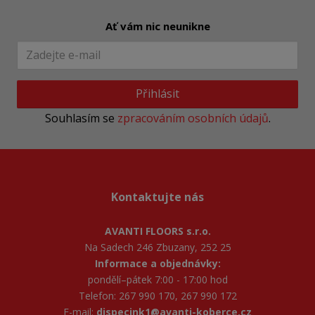
Ať vám nic neunikne
Přihlásit
Souhlasím se
zpracováním osobních údajů
.
Kontaktujte nás
AVANTI FLOORS s.r.o.
Na Sadech 246 Zbuzany, 252 25
Informace a objednávky:
pondělí–pátek 7:00 - 17:00 hod
Telefon: 267 990 170, 267 990 172
E-mail:
dispecink1@avanti-koberce.cz