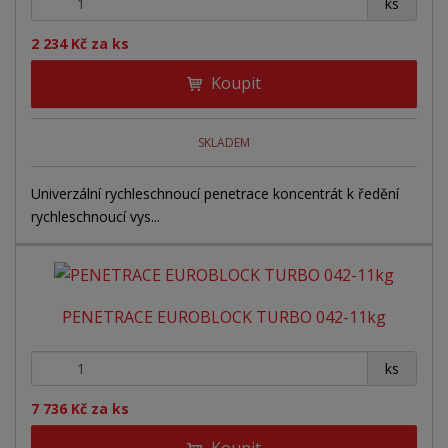
+
-
r
ks
o
o
ý
o
v
v
v
2 234 Kč za ks
d
ý
ý
ý
u
Koupit
v
v
p
k
ý
ý
i
t
ů
p
p
s
SKLADEM
i
i
Univerzální rychleschnoucí penetrace koncentrát k ředění
s
s
rychleschnoucí vys...
PENETRACE EUROBLOCK TURBO 042-11kg
+
-
ks
7 736 Kč za ks
Koupit