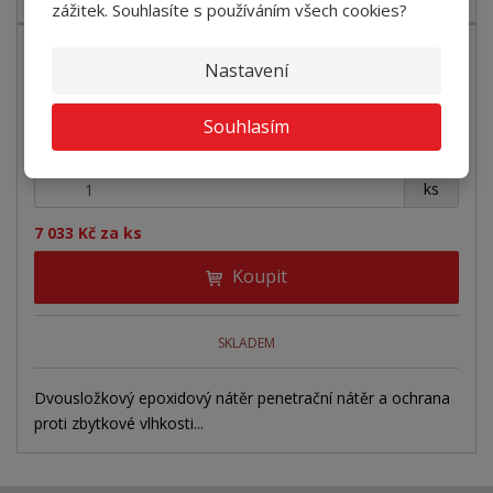
zážitek. Souhlasíte s používáním všech cookies?
Nastavení
Souhlasím
EPOXIDOVÁ PENETRACE EUROBLOCK RENO LE 02...
+
-
ks
7 033 Kč za ks
Koupit
SKLADEM
Dvousložkový epoxidový nátěr penetrační nátěr a ochrana
proti zbytkové vlhkosti...