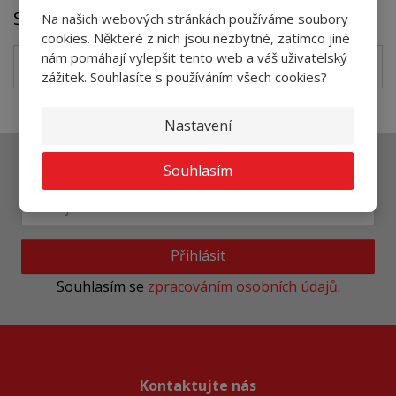
Soubory ke stažení
Na našich webových stránkách používáme soubory
cookies. Některé z nich jsou nezbytné, zatímco jiné
nám pomáhají vylepšit tento web a váš uživatelský
TI_Eurocol_044-1-MultiPlus_CZ
pdf
(516.17 Kb)
zážitek. Souhlasíte s používáním všech cookies?
Nastavení
Souhlasím
Ať vám nic neunikne
Přihlásit
Souhlasím se
zpracováním osobních údajů
.
Kontaktujte nás