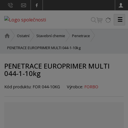
☰
V
y
h
Ú
Ostatní
Stavební chemie
Penetrace
v
l
o
PENETRACE EUROPRIMER MULTI 044-1-10kg
e
d
d
n
PENETRACE EUROPRIMER MULTI
a
í
044-1-10kg
t
s
t
r
Kód produktu:
FOR 044-10KG
Výrobce:
FORBO
a
n
a