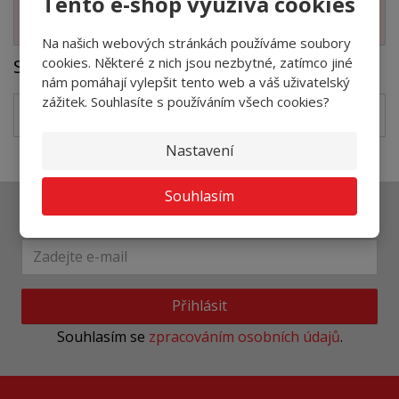
Tento e-shop využívá cookies
Zobrazit související produkty
Na našich webových stránkách používáme soubory
Soubory ke stažení
cookies. Některé z nich jsou nezbytné, zatímco jiné
nám pomáhají vylepšit tento web a váš uživatelský
zážitek. Souhlasíte s používáním všech cookies?
021 EUROBLOCK RENO LE-cz
pdf
(289.8 Kb)
Nastavení
Souhlasím
Ať vám nic neunikne
Přihlásit
Souhlasím se
zpracováním osobních údajů
.