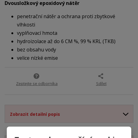
Dvousložkový epoxidový nátěr
penetrační nátěr a ochrana proti zbytkové
vlhkosti
vyplňovací hmota
hydroizolace až do 6 CM %, 99 % KRL (TKB)
bez obsahu vody
velice nízké emise
Zeptejte se odborníka
Sdílet
Zobrazit detailní popis