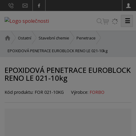
☰
V
y
h
Ú
Ostatní
Stavební chemie
Penetrace
v
l
o
EPOXIDOVÁ PENETRACE EUROBLOCK RENO LE 021-10kg
e
d
d
n
EPOXIDOVÁ PENETRACE EUROBLOCK
a
í
RENO LE 021-10kg
t
s
t
r
Kód produktu:
FOR 021-10KG
Výrobce:
FORBO
a
n
a