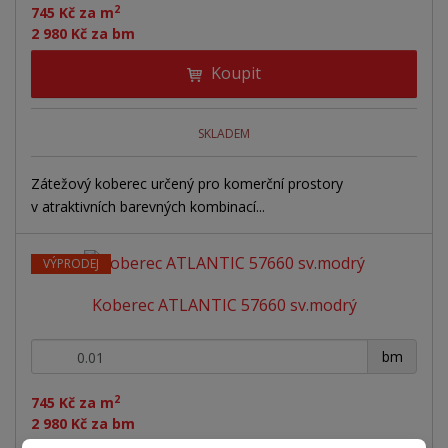
2
745 Kč za m
2 980 Kč za bm
Koupit
SKLADEM
Zátežový koberec určený pro komerční prostory
v atraktivních barevných kombinací...
VÝPRODEJ
Koberec ATLANTIC 57660 sv.modrý
+
-
bm
2
745 Kč za m
2 980 Kč za bm