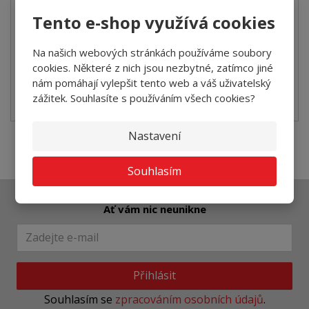
Koupit
Tento e-shop využívá cookies
Na našich webových stránkách používáme soubory
SKLADEM
cookies. Některé z nich jsou nezbytné, zatímco jiné
nám pomáhají vylepšit tento web a váš uživatelský
Zátežový koberec určený pro komerční prostory
zážitek. Souhlasíte s používáním všech cookies?
v atraktivních barevných kombinací...
Nastavení
1
2
Souhlasím
Ať vám nic neunikne
Přihlásit
Souhlasím se
zpracováním osobních údajů
.