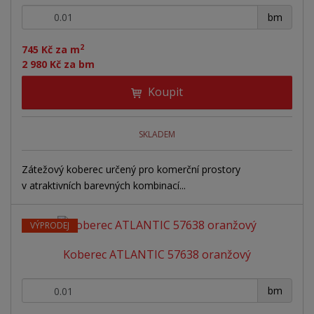
p
k
k
v
+
-
r
bm
o
o
ý
o
v
v
v
2
d
745 Kč za m
ý
ý
ý
2 980 Kč za bm
u
v
v
p
k
Koupit
ý
ý
i
t
ů
p
p
s
i
i
SKLADEM
s
s
Zátežový koberec určený pro komerční prostory
v atraktivních barevných kombinací...
VÝPRODEJ
Koberec ATLANTIC 57638 oranžový
+
-
bm