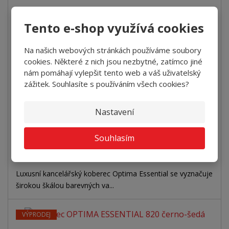
VÝPRODEJ
Tento e-shop využívá cookies
Koberec OPTIMA ESSENTIAL 720 modrá
Na našich webových stránkách používáme soubory
+
-
cookies. Některé z nich jsou nezbytné, zatímco jiné
bm
nám pomáhají vylepšit tento web a váš uživatelský
zážitek. Souhlasíte s používáním všech cookies?
2
766 Kč za m
3 064 Kč za bm
Nastavení
Koupit
Souhlasím
SKLADEM
Luxusní kancelářský koberec Optima Essential se vyznačuje
širokou škálou barevných va...
VÝPRODEJ