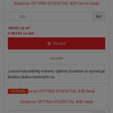
Koberec OPTIMA ESSENTIAL 820 černo-šedá
+
-
bm
2
766 Kč za m
3 064 Kč za bm
Koupit
SKLADEM
Luxusní kancelářský koberec Optima Essential se vyznačuje
širokou škálou barevných va...
VÝPRODEJ
Koberec OPTIMA ESSENTIAL 840 šedá