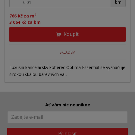
+
-
bm
2
766 Kč za m
3 064 Kč za bm
Koupit
SKLADEM
Luxusní kancelářský koberec Optima Essential se vyznačuje
širokou škálou barevných va...
Ať vám nic neunikne
Přihlásit