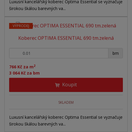
Luxusní kancelářský koberec Optima Essential se vyznačuje
širokou škálou barevných va...
VÝPRODEJ
Koberec OPTIMA ESSENTIAL 690 tm.zelená
+
-
bm
2
766 Kč za m
3 064 Kč za bm
Koupit
SKLADEM
Luxusní kancelářský koberec Optima Essential se vyznačuje
širokou škálou barevných va...