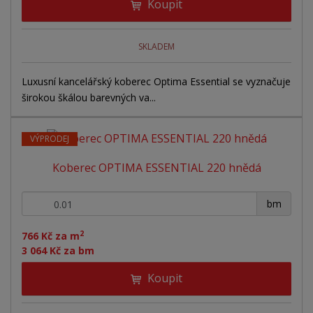
Koupit
SKLADEM
Luxusní kancelářský koberec Optima Essential se vyznačuje
širokou škálou barevných va...
VÝPRODEJ
Koberec OPTIMA ESSENTIAL 220 hnědá
+
-
bm
2
766 Kč za m
3 064 Kč za bm
Koupit