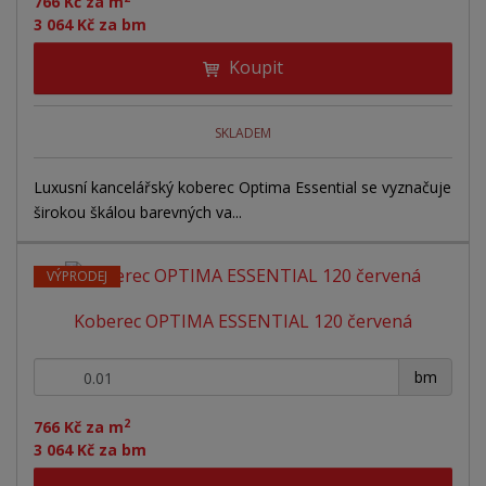
d
766 Kč za m
ý
ý
ý
3 064 Kč za bm
u
v
v
p
k
Koupit
ý
ý
i
t
ů
p
p
s
i
i
SKLADEM
s
s
Luxusní kancelářský koberec Optima Essential se vyznačuje
širokou škálou barevných va...
VÝPRODEJ
Koberec OPTIMA ESSENTIAL 120 červená
+
-
bm
2
766 Kč za m
3 064 Kč za bm