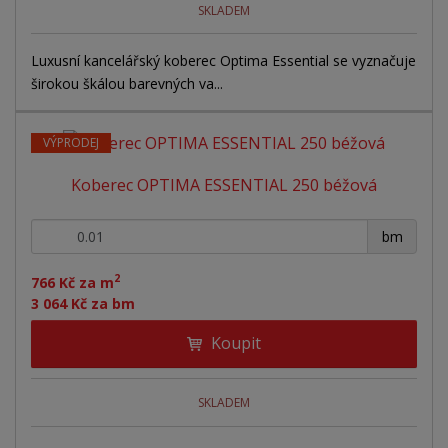
SKLADEM
Luxusní kancelářský koberec Optima Essential se vyznačuje
širokou škálou barevných va...
VÝPRODEJ
Koberec OPTIMA ESSENTIAL 250 béžová
+
-
bm
2
766 Kč za m
3 064 Kč za bm
Koupit
SKLADEM