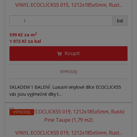
VINYL ECOCLICK55 015, 1212x185x5mm, Rust...
+
-
bal
2
599 Kč za m
1 072 Kč za bal
Koupit
VÝPRODEJ
SKLADEM 1 BALENÍ Luxusní vinylové dílce ECOCLICK55
vás jsou vyjímečné díky t...
VÝPRODEJ
VINYL ECOCLICK55 019, 1212x185x5mm, Rust...