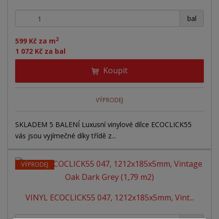
+
-
bal
2
599 Kč za m
1 072 Kč za bal
Koupit
VÝPRODEJ
SKLADEM 5 BALENÍ Luxusní vinylové dílce ECOCLICK55
vás jsou vyjímečné díky třídě z...
VÝPRODEJ
VINYL ECOCLICK55 047, 1212x185x5mm, Vint...