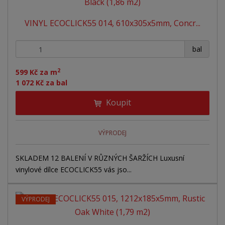
n
z
l
o
í
VINYL ECOCLICK55 014, 610x305x5mm, Concr...
p
k
k
v
r
o
o
ý
+
-
o
bal
v
v
v
d
ý
ý
ý
u
2
599 Kč za m
v
v
p
k
1 072 Kč za bal
ý
ý
i
t
Koupit
ů
p
p
s
i
i
s
s
VÝPRODEJ
SKLADEM 12 BALENÍ V RŮZNÝCH ŠARŽÍCH Luxusní
vinylové dílce ECOCLICK55 vás jso...
VÝPRODEJ