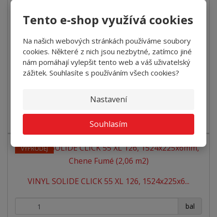
+
-
bal
Tento e-shop využívá cookies
2
599 Kč za m
1 072 Kč za bal
Na našich webových stránkách používáme soubory
cookies. Některé z nich jsou nezbytné, zatímco jiné
Koupit
nám pomáhají vylepšit tento web a váš uživatelský
zážitek. Souhlasíte s používáním všech cookies?
VÝPRODEJ
Nastavení
SKLADEM 13 BALENÍ Luxusní vinylové dílce ECOCLICK55
vás jsou vyjímečné díky třídě ...
Souhlasím
VÝPRODEJ
VINYL SOLIDE CLICK 55 XL 126, 1524x225x6...
+
-
bal