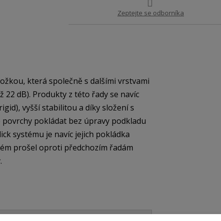
Zeptejte se odborníka
žkou, která společně s dalšími vrstvami
až 22 dB). Produkty z této řady se navíc
id), vyšší stabilitou a díky složení s
 povrchy pokládat bez úpravy podkladu
ick systému je navíc jejich pokládka
tém prošel oproti předchozím řadám
.