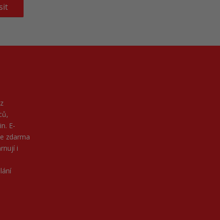
sit
z
ců,
n. E-
ne zdarma
nují i
lání