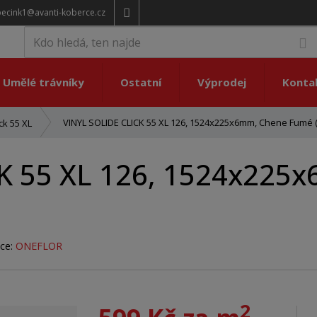
pecink1@avanti-koberce.cz
V
Umělé trávníky
Ostatní
Výprodej
Konta
VINYL SOLIDE CLICK 55 XL 126, 1524x225x6mm, Chene Fumé (
ck 55 XL
CK 55 XL 126, 1524x225
ce:
ONEFLOR
2