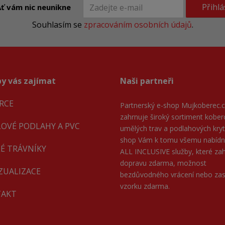
Přihlá
ť vám nic neunikne
Souhlasím se
zpracováním osobních údajů
.
y vás zajímat
Naši partneři
RCE
Partnerský e-shop
Mujkoberec.c
zahrnuje široký sortiment kober
LOVÉ PODLAHY A PVC
umělých trav a podlahových kryti
shop Vám k tomu všemu nabíd
É TRÁVNÍKY
ALL INCLUSIVE služby, které zahr
dopravu zdarma, možnost
IZUALIZACE
bezdůvodného vrácení nebo zas
vzorku zdarma.
AKT