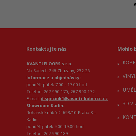
A
Kontaktujte nás
Mohlo b
KOBE
AVANTI FLOORS s.r.o.
Na Sadech 246 Zbuzany, 252 25
VINY
Informace a objednávky:
pondělí–pátek 7:00 - 17:00 hod
UMĚL
Telefon: 267 990 170, 267 990 172
E-mail:
dispecink1@avanti-koberce.cz
3D V
Showroom Karlín:
Rohanské nábřeží 693/10 Praha 8 –
KONT
Karlín
pondělí-pátek 9:00-19:00 hod
Telefon: 267 990 189