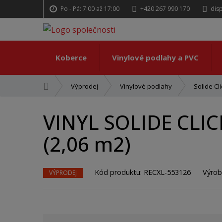
Po - Pá: 7:00 až 17:00
+420 267 990 170
dis
Koberce
Vinylové podlahy a PVC
Ú
Výprodej
Vinylové podlahy
Solide Cli
v
o
VINYL SOLIDE CLI
d
n
(2,06 m2)
í
s
t
Kód produktu:
RECXL-553126
Výrob
r
VÝPRODEJ
a
n
a