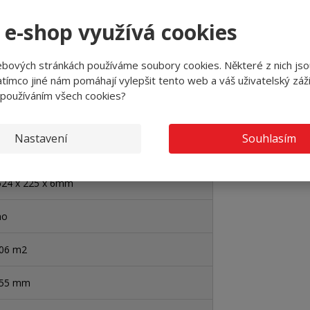
l-s1
 e-shop využívá cookies
nylová podlaha lamely
ebových stránkách používáme soubory cookies. Některé z nich jso
3/33/42 -bytová vysoká/komerční
tímco jiné nám pomáhají vylepšit tento web a váš uživatelský záži
soká/průmyslová střední
 používáním všech cookies?
no
Nastavení
Souhlasím
o - kročejový
524 x 225 x 6mm
no
,06 m2
,55 mm