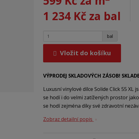
599 Kč za m
1 234 Kč za bal
+
-
bal
Vložit do košíku
VÝPRODEJ SKLADOVÝCH ZÁSOB! SKLADE
Luxusní vinylové dílce Solide Click 55 XL 
se hodí i do velmi zatížených prostor jak
se hodí zejména díky své zdravotní nezáv
Zobraz detailní popis