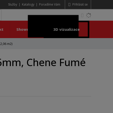
Služby
Katalogy
Poradíme Vám
Přihlásit se
K
yhledat
d
o
kt
Showroom
3D vizualizace
h
l
e
2,06 m2)
d
á
x6mm, Chene Fumé
,
t
e
n
n
a
j
d
e