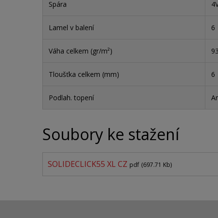
Spára
4
Lamel v balení
6
Váha celkem (gr/m²)
9
Tloušťka celkem (mm)
6
Podlah. topení
A
Soubory ke stažení
SOLIDECLICK55 XL CZ
pdf
(697.71 Kb)