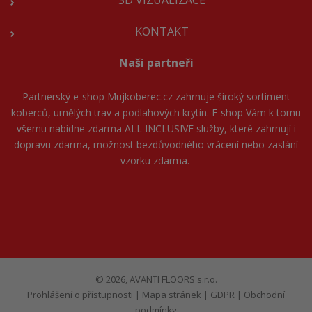
3D VIZUALIZACE
KONTAKT
Naši partneři
Partnerský e-shop
Mujkoberec.cz
zahrnuje široký sortiment
koberců, umělých trav a podlahových krytin. E-shop Vám k tomu
všemu nabídne zdarma ALL INCLUSIVE služby, které zahrnují i
dopravu zdarma, možnost bezdůvodného vrácení nebo zaslání
vzorku zdarma.
© 2026, AVANTI FLOORS s.r.o.
Prohlášení o přístupnosti
|
Mapa stránek
|
GDPR
|
Obchodní
podmínky