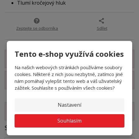
Tlumí kročejový hluk
Zeptejte se odborníka
Sdílet
Tento e-shop využívá cookies
Zobrazit detailní popis
Na našich webových stránkách používáme soubory
cookies. Některé z nich jsou nezbytné, zatímco jiné
Zobrazit technické parametry
nám pomáhají vylepšit tento web a váš uživatelský
zážitek. Souhlasíte s používáním všech cookies?
Nastavení
Zobrazit související produkty
Souhlasím
Soubory ke stažení