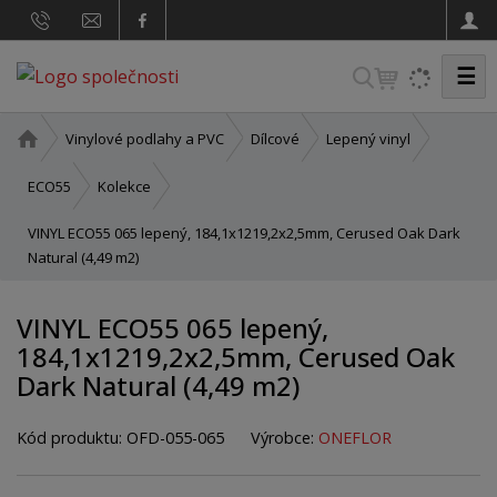
☰
V
y
h
Ú
Vinylové podlahy a PVC
Dílcové
Lepený vinyl
v
l
o
ECO55
Kolekce
e
d
d
VINYL ECO55 065 lepený, 184,1x1219,2x2,5mm, Cerused Oak Dark
n
a
Natural (4,49 m2)
í
t
s
t
VINYL ECO55 065 lepený,
r
184,1x1219,2x2,5mm, Cerused Oak
a
Dark Natural (4,49 m2)
n
a
Kód produktu:
OFD-055-065
Výrobce:
ONEFLOR