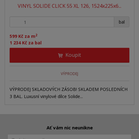
VINYL SOLIDE CLICK 55 XL 126, 1524x225x6...
p
k
k
v
r
o
o
ý
+
-
o
bal
v
v
v
d
ý
ý
ý
u
2
599 Kč za m
v
v
p
k
1 234 Kč za bal
ý
ý
i
t
Koupit
ů
p
p
s
i
i
s
s
VÝPRODEJ
VÝPRODEJ SKLADOVÝCH ZÁSOB! SKLADEM POSLEDNÍCH
3 BAL. Luxusní vinylové dílce Solide...
Ať vám nic neunikne