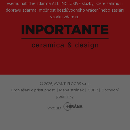
všemu nabídne zdarma ALL INCLUSIVE služby, které zahrnují i
dopravu zdarma, možnost bezdůvodného vrácení nebo zaslání
vzorku zdarma.
© 2026, AVANTI FLOORS s.r.o.
Prohlášení o přístupnosti
|
Mapa stránek
|
GDPR
|
Obchodní
podmínky
E
B
VYROBILA
R
Á
N
VISA
MasterCard
Maestro
A
.
C