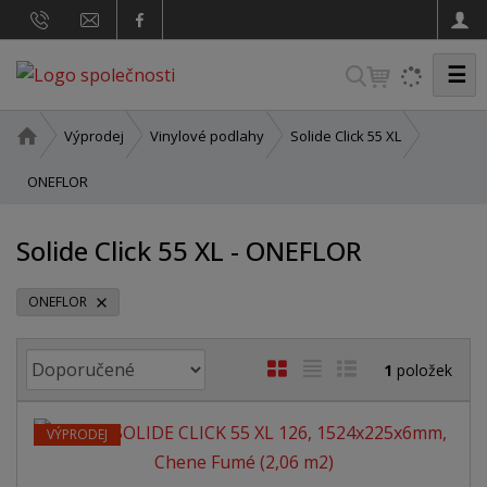
☰
V
y
h
Ú
Výprodej
Vinylové podlahy
Solide Click 55 XL
v
l
o
ONEFLOR
e
d
d
n
Solide Click 55 XL - ONEFLOR
a
í
t
s
t
ONEFLOR
r
a
Ř
O
T
Ř
1
položek
n
a
b
a
á
a
z
r
b
d
e
VÝPRODEJ
á
u
k
n
z
l
o
í