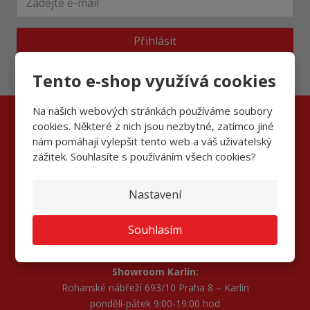
Přihlásit
Souhlasím se
zpracováním osobních údajů
.
Tento e-shop využívá cookies
Na našich webových stránkách používáme soubory
cookies. Některé z nich jsou nezbytné, zatímco jiné
nám pomáhají vylepšit tento web a váš uživatelský
Kontaktujte nás
zážitek. Souhlasíte s používáním všech cookies?
AVANTI FLOORS s.r.o.
Na Sadech 246 Zbuzany, 252 25
Nastavení
Informace a objednávky:
pondělí–pátek 7:00 - 17:00 hod
Souhlasím
Telefon: 267 990 170, 267 990 172
E-mail:
dispecink1@avanti-koberce.cz
Showroom Karlín:
Rohanské nábřeží 693/10 Praha 8 – Karlín
pondělí-pátek 9:00-19:00 hod