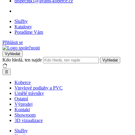
dispecink1@avanti-koberce.cz
Služby
Katalogy
Poradíme Vám
Přihlásit se
Vyhledat
Kdo hledá, ten najde
Vyhledat
☰
Koberce
Vinylové podlahy a PVC
Umělé trávníky
Ostatní
Výprodej
Kontakt
Showroom
3D vizualizace
Služby