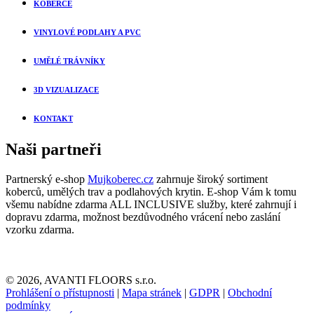
KOBERCE
VINYLOVÉ PODLAHY A PVC
UMĚLÉ TRÁVNÍKY
3D VIZUALIZACE
KONTAKT
Naši partneři
Partnerský e-shop
Mujkoberec.cz
zahrnuje široký sortiment
koberců, umělých trav a podlahových krytin. E-shop Vám k tomu
všemu nabídne zdarma ALL INCLUSIVE služby, které zahrnují i
dopravu zdarma, možnost bezdůvodného vrácení nebo zaslání
vzorku zdarma.
© 2026, AVANTI FLOORS s.r.o.
Prohlášení o přístupnosti
|
Mapa stránek
|
GDPR
|
Obchodní
podmínky