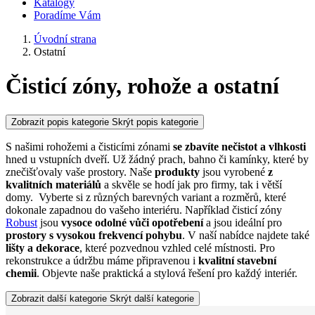
Katalogy
Poradíme Vám
Úvodní strana
Ostatní
Čisticí zóny, rohože a ostatní
Zobrazit popis kategorie
Skrýt popis kategorie
S našimi rohožemi a čisticími zónami
se zbavíte nečistot
a vlhkosti
hned u vstupních dveří. Už žádný prach, bahno či kamínky, které by
znečišťovaly vaše prostory. Naše
produkty
jsou vyrobené
z
kvalitních materiálů
a skvěle se hodí jak pro firmy, tak i větší
domy. Vyberte si z různých barevných variant a rozměrů, které
dokonale zapadnou do vašeho interiéru. Například čisticí zóny
Robust
jsou
vysoce odolné vůči opotřebení
a jsou ideální pro
prostory s vysokou frekvencí pohybu
. V naší nabídce najdete také
lišty a dekorace
, které pozvednou vzhled celé místnosti. Pro
rekonstrukce a údržbu máme připravenou i
kvalitní stavební
chemii
. Objevte naše praktická a stylová řešení pro každý interiér.
Zobrazit další kategorie
Skrýt další kategorie