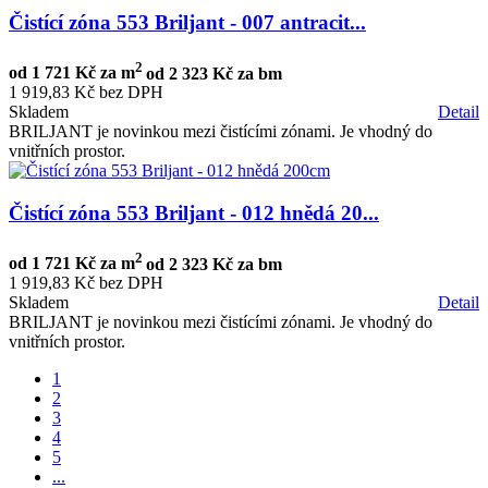
Čistící zóna 553 Briljant - 007 antracit...
2
od
1 721 Kč za m
od
2 323 Kč za bm
1 919,83 Kč bez DPH
Skladem
Detail
BRILJANT je novinkou mezi čistícími zónami. Je vhodný do
vnitřních prostor.
Čistící zóna 553 Briljant - 012 hnědá 20...
2
od
1 721 Kč za m
od
2 323 Kč za bm
1 919,83 Kč bez DPH
Skladem
Detail
BRILJANT je novinkou mezi čistícími zónami. Je vhodný do
vnitřních prostor.
1
2
3
4
5
...