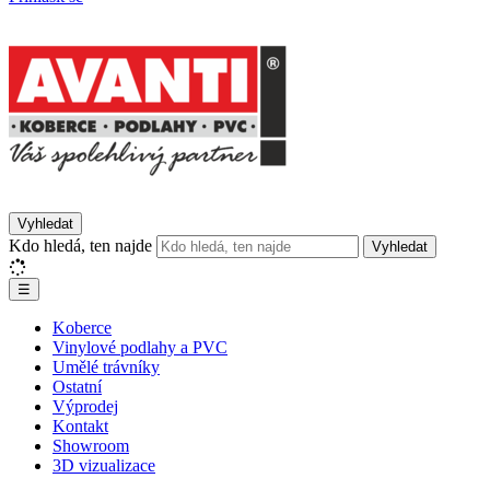
Vyhledat
Kdo hledá, ten najde
Vyhledat
☰
Koberce
Vinylové podlahy a PVC
Umělé trávníky
Ostatní
Výprodej
Kontakt
Showroom
3D vizualizace