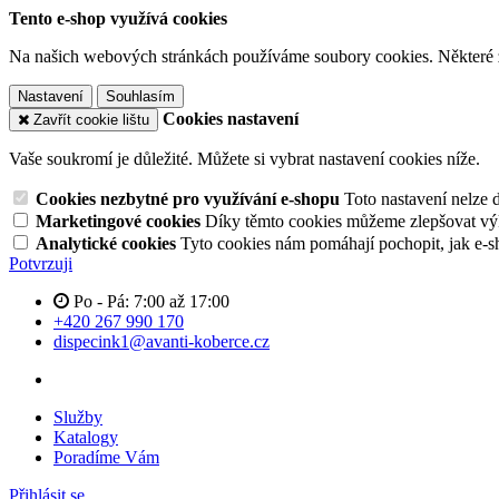
Tento e-shop využívá cookies
Na našich webových stránkách používáme soubory cookies. Některé z n
Nastavení
Souhlasím
Cookies nastavení
Zavřít cookie lištu
Vaše soukromí je důležité. Můžete si vybrat nastavení cookies níže.
Cookies nezbytné pro využívání e-shopu
Toto nastavení nelze 
Marketingové cookies
Díky těmto cookies můžeme zlepšovat výko
Analytické cookies
Tyto cookies nám pomáhají pochopit, jak e-s
Potvrzuji
Po - Pá: 7:00 až 17:00
+420 267 990 170
dispecink1@avanti-koberce.cz
Služby
Katalogy
Poradíme Vám
Přihlásit se