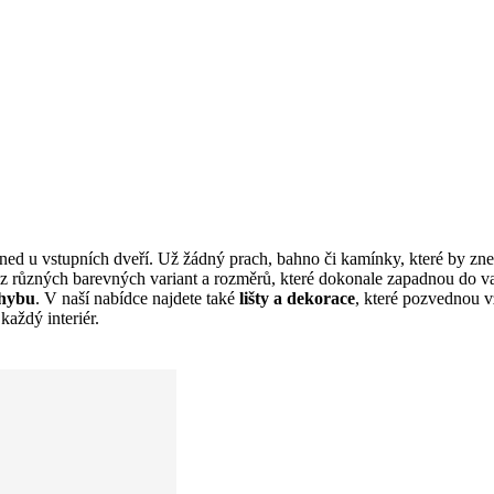
ned u vstupních dveří. Už žádný prach, bahno či kamínky, které by zne
i z různých barevných variant a rozměrů, které dokonale zapadnou do va
ohybu
. V naší nabídce najdete také
lišty a dekorace
, které pozvednou v
každý interiér.