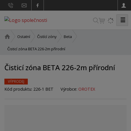
☰
V
y
h
Ú
Ostatní
Čistící zóny
Beta
v
l
o
Čisticí zóna BETA 226-2m přírodní
e
d
d
n
Čisticí zóna BETA 226-2m přírodní
a
í
t
s
t
VÝPRODEJ
r
Kód produktu:
226-1 BET
Výrobce:
OROTEX
a
n
a