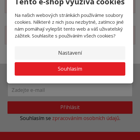
Tento e-shop využívá cookies
Zobrazit technické parametry
Na našich webových stránkách používáme soubory
cookies. Některé z nich jsou nezbytné, zatímco jiné
nám pomáhají vylepšit tento web a váš uživatelský
Zobrazit související produkty
zážitek. Souhlasíte s používáním všech cookies?
Nastavení
Souhlasím
Ať vám nic neunikne
Přihlásit
Souhlasím se
zpracováním osobních údajů
.