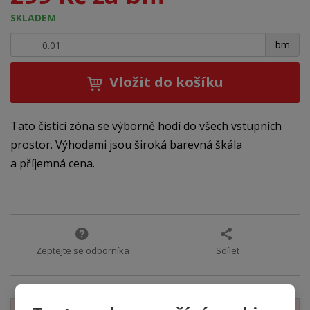
SKLADEM
+
-
bm
Vložit do košíku
Tato čistící zóna se výborně hodí do všech vstupních
prostor. Výhodami jsou široká barevná škála
a příjemná cena.
Zeptejte se odborníka
Sdílet