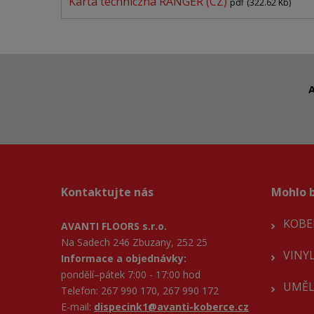
Karta techniczna RANGER (CZ)
pdf
(322.62 Kb)
A
Kontaktujte nás
Mohlo b
KOBE
AVANTI FLOORS s.r.o.
Na Sadech 246 Zbuzany, 252 25
VINY
Informace a objednávky:
pondělí–pátek 7:00 - 17:00 hod
UMĚL
Telefon: 267 990 170, 267 990 172
E-mail:
dispecink1@avanti-koberce.cz