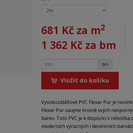
2
681 Kč za m
1 362 Kč za bm
+
-
bm
Vložit do košíku
Vysokozátěžové PVC Flexar Pur je novin
Flexar Pur zaujme kromě svých nespornýc
barev. Toto PVC je k dispozici v několik
moderních výrazných i decentních barvách.