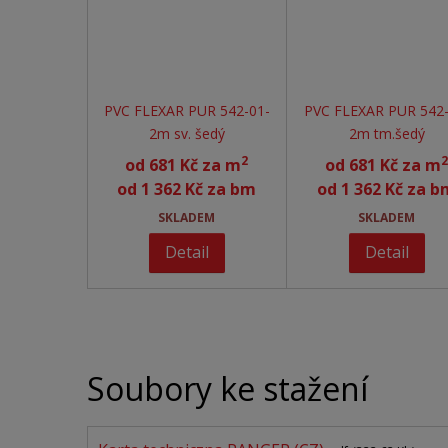
PVC FLEXAR PUR 542-01-
PVC FLEXAR PUR 542-
2m sv. šedý
2m tm.šedý
2
2
od
681 Kč za m
od
681 Kč za m
od
1 362 Kč za bm
od
1 362 Kč za b
SKLADEM
SKLADEM
Detail
Detail
Soubory ke stažení