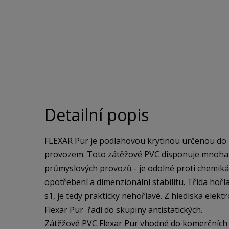
Detailní popis
FLEXAR Pur je podlahovou krytinou určenou do p
provozem. Toto zátěžové PVC disponuje mnoha vl
průmyslových provozů - je odolné proti chemiká
opotřebení a dimenzionální stabilitu. Třída hořla
s1, je tedy prakticky nehořlavé. Z hlediska elekt
Flexar Pur řadí do skupiny antistatických.
Zátěžové PVC Flexar Pur vhodné do komerčních a