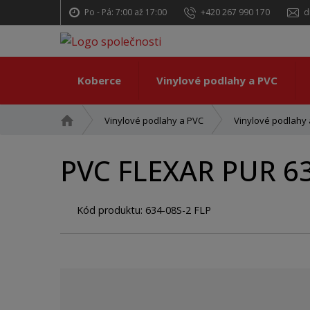
Po - Pá: 7:00 až 17:00
+420 267 990 170
d
Koberce
Vinylové podlahy a PVC
Ú
Vinylové podlahy a PVC
Vinylové podlahy a
v
o
PVC FLEXAR PUR 63
d
n
í
Kód produktu:
634-08S-2 FLP
s
t
r
a
n
a