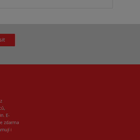
sit
z
ců,
n. E-
ne zdarma
nují i