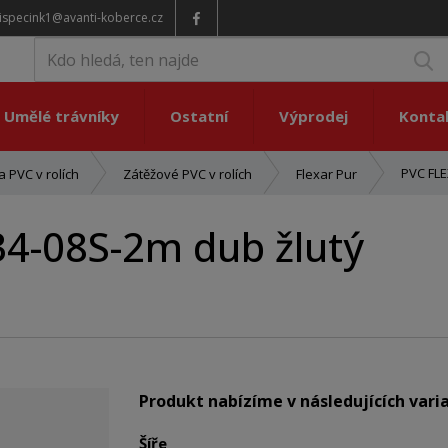
ispecink1@avanti-koberce.cz
V
Umělé trávníky
Ostatní
Výprodej
Konta
PVC FLE
 PVC v rolích
Zátěžové PVC v rolích
Flexar Pur
4-08S-2m dub žlutý
Produkt nabízíme v následujících vari
Šíře