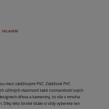
SKLADEM
kou mezi zátěžovými PVC. Zátěžové PVC
h užitných vlastností také rozmanitostí svých
a designech dřeva a kameniny, to vše v mnoha
 Díky této široké škále si vždy vyberete ten