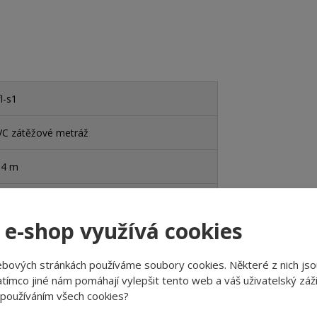
l-s1
VC zátěžové metráž
 4 m
/43 - komerční extrémní/průmyslová vysoká
 e-shop využívá cookies
no
ebových stránkách používáme soubory cookies. Některé z nich jso
no
tímco jiné nám pomáhají vylepšit tento web a váš uživatelský záži
 používáním všech cookies?
o - kročejový