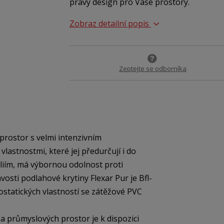
pravý design pro Vaše prostory.
Zobraz detailní popis
Zeptejte se odborníka
rostor s velmi intenzivním
astnostmi, které jej předurčují i do
liím, má výbornou odolnost proti
vosti podlahové krytiny Flexar Pur je Bfl-
rostatických vlastností se zátěžové PVC
 průmyslových prostor je k dispozici