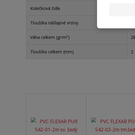
Kolečková židle
an
Tloušťka nášlapné vrstvy
0
Váha celkem (gr/m²)
2
Tloušťka celkem (mm)
2