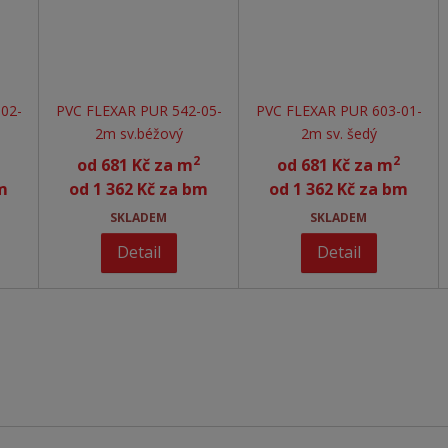
02-
PVC FLEXAR PUR 542-05-
PVC FLEXAR PUR 603-01-
2m sv.béžový
2m sv. šedý
2
2
od
681 Kč za m
od
681 Kč za m
m
od
1 362 Kč za bm
od
1 362 Kč za bm
SKLADEM
SKLADEM
Detail
Detail