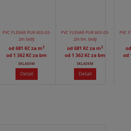
PVC FLEXAR PUR 603-02-
PVC FLEXAR PUR 603-03-
PVC F
2m šedý
2m tm. šedý
2
2
od
681 Kč za m
od
681 Kč za m
o
od
1 362 Kč za bm
od
1 362 Kč za bm
od
SKLADEM
SKLADEM
Detail
Detail