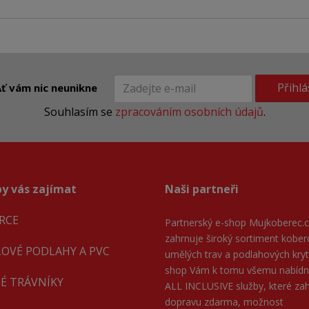
Přihlá
ť vám nic neunikne
Souhlasím se
zpracováním osobních údajů
.
y vás zajímat
Naši partneři
RCE
Partnerský e-shop
Mujkoberec.c
zahrnuje široký sortiment kober
LOVÉ PODLAHY A PVC
umělých trav a podlahových kryti
shop Vám k tomu všemu nabíd
É TRÁVNÍKY
ALL INCLUSIVE služby, které zahr
dopravu zdarma, možnost