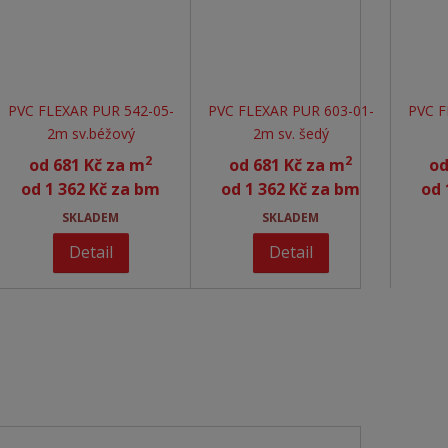
PVC FLEXAR PUR 542-05-
PVC FLEXAR PUR 603-01-
PVC F
2m sv.béžový
2m sv. šedý
2
2
od
681 Kč za m
od
681 Kč za m
o
od
1 362 Kč za bm
od
1 362 Kč za bm
od
SKLADEM
SKLADEM
Detail
Detail