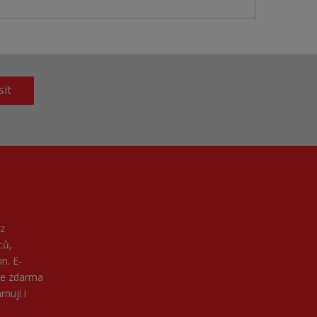
sit
z
ců,
n. E-
ne zdarma
nují i