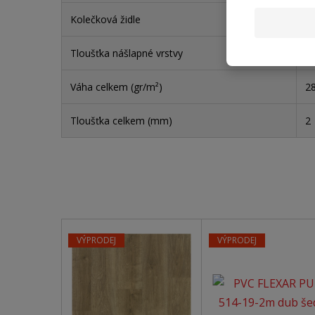
Kolečková židle
an
Tloušťka nášlapné vrstvy
0
Váha celkem (gr/m²)
2
Tloušťka celkem (mm)
2
VÝPRODEJ
VÝPRODEJ