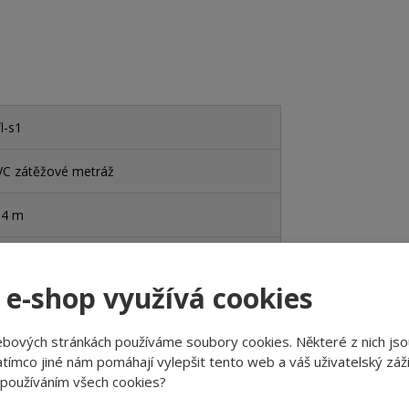
l-s1
VC zátěžové metráž
 4 m
/43 - komerční extrémní/průmyslová vysoká
 e-shop využívá cookies
no
ebových stránkách používáme soubory cookies. Některé z nich jso
no
tímco jiné nám pomáhají vylepšit tento web a váš uživatelský záži
 používáním všech cookies?
o - kročejový