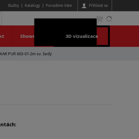
Služby
Katalogy
Poradíme Vám
Přihlásit se
K
yhledat
d
o
kt
Showroom
3D vizualizace
h
l
e
XAR PUR 603-01-2m sv. šedý
d
á
,
t
e
n
n
a
j
d
antách:
e