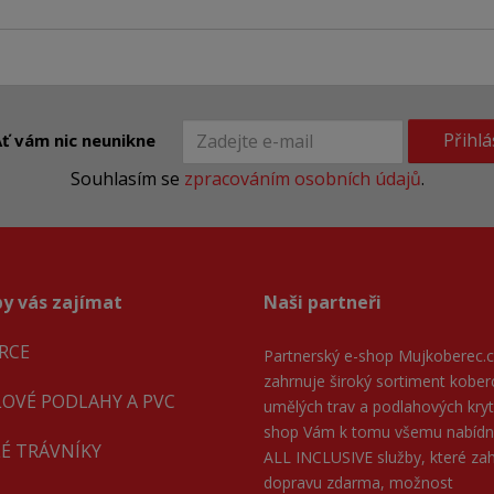
Přihlá
ť vám nic neunikne
Souhlasím se
zpracováním osobních údajů
.
y vás zajímat
Naši partneři
RCE
Partnerský e-shop
Mujkoberec.c
zahrnuje široký sortiment kober
LOVÉ PODLAHY A PVC
umělých trav a podlahových kryti
shop Vám k tomu všemu nabíd
É TRÁVNÍKY
ALL INCLUSIVE služby, které zahr
dopravu zdarma, možnost