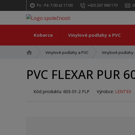
Po - Pá: 7:00 až 17:00
+420 267 990 170
d
Koberce
Vinylové podlahy a PVC
Ú
Vinylové podlahy a PVC
Vinylové podlahy a
v
o
PVC FLEXAR PUR 60
d
n
í
Kód produktu:
603-01-2 FLP
Výrobce:
LENTEX
s
t
r
a
n
a