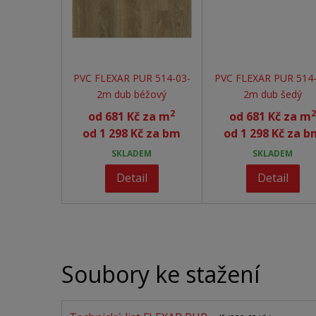
PVC FLEXAR PUR 514-03-
PVC FLEXAR PUR 514-
2m dub béžový
2m dub šedý
2
2
od
681 Kč za m
od
681 Kč za m
od
1 298 Kč za bm
od
1 298 Kč za b
SKLADEM
SKLADEM
Detail
Detail
Soubory ke stažení