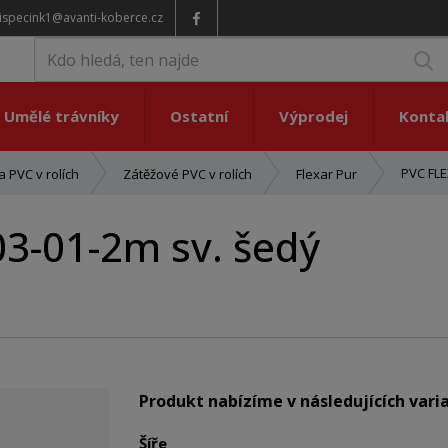
ispecink1@avanti-koberce.cz
V
Umělé trávníky
Ostatní
Výprodej
Konta
PVC FLE
 PVC v rolích
Zátěžové PVC v rolích
Flexar Pur
3-01-2m sv. šedý
Produkt nabízíme v následujících vari
Šíře