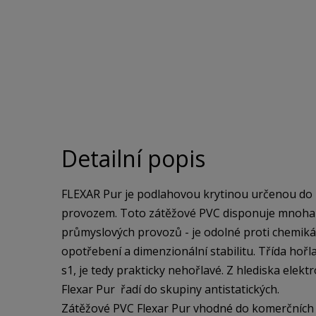
Detailní popis
FLEXAR Pur je podlahovou krytinou určenou do p
provozem. Toto zátěžové PVC disponuje mnoha vl
průmyslových provozů - je odolné proti chemiká
opotřebení a dimenzionální stabilitu. Třída hořla
s1, je tedy prakticky nehořlavé. Z hlediska elekt
Flexar Pur řadí do skupiny antistatických.
Zátěžové PVC Flexar Pur vhodné do komerčních a