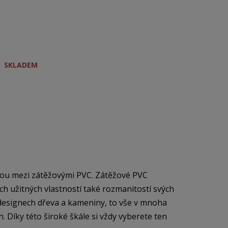
SKLADEM
kou mezi zátěžovými PVC. Zátěžové PVC
h užitných vlastností také rozmanitostí svých
a designech dřeva a kameniny, to vše v mnoha
 Díky této široké škále si vždy vyberete ten