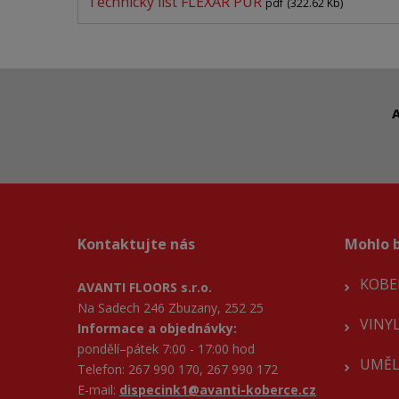
Technický list FLEXAR PUR
pdf
(322.62 Kb)
A
Kontaktujte nás
Mohlo b
KOBE
AVANTI FLOORS s.r.o.
Na Sadech 246 Zbuzany, 252 25
VINY
Informace a objednávky:
pondělí–pátek 7:00 - 17:00 hod
UMĚL
Telefon: 267 990 170, 267 990 172
E-mail:
dispecink1@avanti-koberce.cz