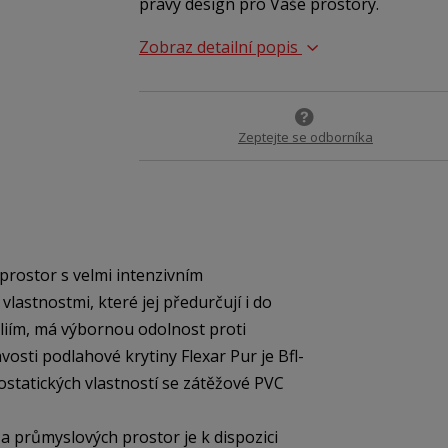
pravý design pro Vaše prostory.
Zobraz detailní popis
Zeptejte se odborníka
rostor s velmi intenzivním
astnostmi, které jej předurčují i do
liím, má výbornou odolnost proti
vosti podlahové krytiny Flexar Pur je Bfl-
rostatických vlastností se zátěžové PVC
 průmyslových prostor je k dispozici