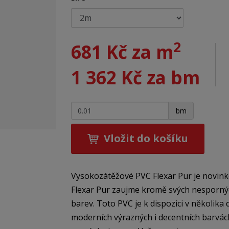
2
681 Kč za m
1 362 Kč za bm
+
-
bm
Vložit do košíku
Vysokozátěžové PVC Flexar Pur je novin
Flexar Pur zaujme kromě svých nespornýc
barev. Toto PVC je k dispozici v několik
moderních výrazných i decentních barvách.