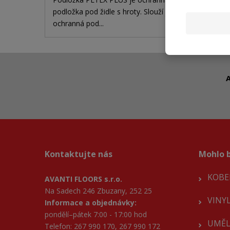
podložka pod židle s hroty. Slouží jako
podložka
ochranná pod...
ochranná
A
Kontaktujte nás
Mohlo b
KOBE
AVANTI FLOORS s.r.o.
Na Sadech 246 Zbuzany, 252 25
VINY
Informace a objednávky:
pondělí–pátek 7:00 - 17:00 hod
UMĚL
Telefon: 267 990 170, 267 990 172