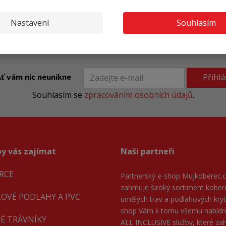
 pod židle s hroty. Slouží jako
Nastavení
Souhlasím
 pod...
Přihlá
ť vám nic neunikne
Souhlasím se
zpracováním osobních údajů
.
y vás zajímat
Naši partneři
RCE
Partnerský e-shop
Mujkoberec.c
zahrnuje široký sortiment kober
LOVÉ PODLAHY A PVC
umělých trav a podlahových kryti
shop Vám k tomu všemu nabíd
É TRÁVNÍKY
ALL INCLUSIVE služby, které zahr