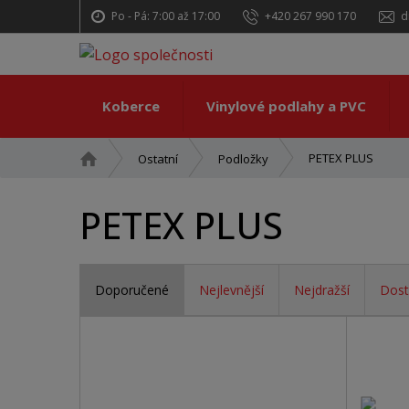
Po - Pá: 7:00 až 17:00
+420 267 990 170
d
Koberce
Vinylové podlahy a PVC
Ú
PETEX PLUS
Ostatní
Podložky
v
o
PETEX PLUS
d
n
í
s
Doporučené
Nejlevnější
Nejdražší
Dost
t
r
Ř
a
a
n
z
a
e
n