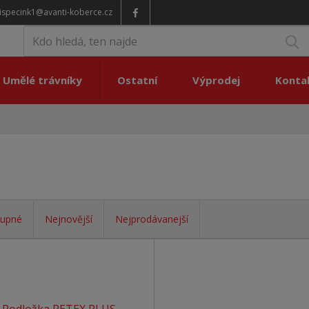
ispecink1@avanti-koberce.cz
V
Umělé trávníky
Ostatní
Výprodej
Konta
upné
Nejnovější
Nejprodávanejší