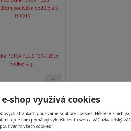
žka PETEX PLUS 130x120cm
podložka p...
+
-
ks
 e-shop využívá cookies
Koupit
1 Kč za ks
ebových stránkách používáme soubory cookies. Některé z nich jso
SKLADEM
tímco jiné nám pomáhají vylepšit tento web a váš uživatelský záži
 používáním všech cookies?
a PETEX PLUS je ochranná