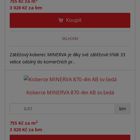
755 Kč za m
3 020 Kč za bm
Koupit
SKLADEM
Zátěžový koberec MINERVA je díky své zátěžové třídě 33
velice odolný do komerčních pr...
Koberce MINERVA 870-4m AB sv.šedá
+
-
bm
2
755 Kč za m
3 020 Kč za bm