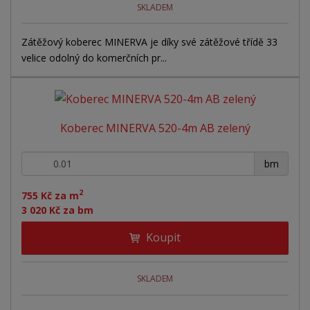
SKLADEM
Zátěžový koberec MINERVA je díky své zátěžové třídě 33
velice odolný do komerčních pr...
Koberec MINERVA 520-4m AB zelený
+
-
bm
2
755 Kč za m
3 020 Kč za bm
Koupit
SKLADEM