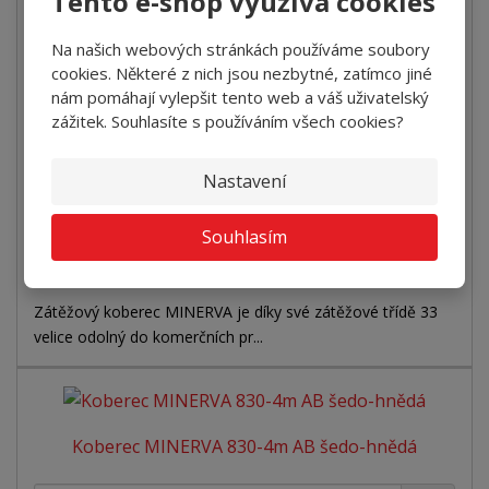
Tento e-shop využívá cookies
Koberec MINERVA 810-4m AB černý
Na našich webových stránkách používáme soubory
+
-
cookies. Některé z nich jsou nezbytné, zatímco jiné
bm
nám pomáhají vylepšit tento web a váš uživatelský
zážitek. Souhlasíte s používáním všech cookies?
2
755 Kč za m
3 020 Kč za bm
Nastavení
Koupit
Souhlasím
SKLADEM
Zátěžový koberec MINERVA je díky své zátěžové třídě 33
velice odolný do komerčních pr...
Koberec MINERVA 830-4m AB šedo-hnědá