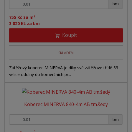
+
-
bm
2
755 Kč za m
3 020 Kč za bm
Koupit
SKLADEM
Zátěžový koberec MINERVA je díky své zátěžové třídě 33
velice odolný do komerčních pr...
Koberec MINERVA 840-4m AB tm.šedý
+
-
bm
2