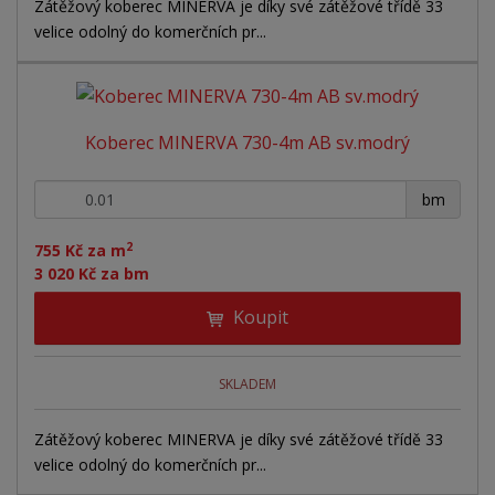
Zátěžový koberec MINERVA je díky své zátěžové třídě 33
velice odolný do komerčních pr...
Koberec MINERVA 730-4m AB sv.modrý
+
-
bm
2
755 Kč za m
3 020 Kč za bm
Koupit
SKLADEM
Zátěžový koberec MINERVA je díky své zátěžové třídě 33
velice odolný do komerčních pr...