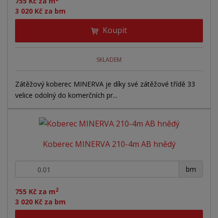
d
755 Kč za m
ý
ý
ý
3 020 Kč za bm
u
v
v
p
k
Koupit
ý
ý
i
t
ů
p
p
s
i
i
SKLADEM
s
s
Zátěžový koberec MINERVA je díky své zátěžové třídě 33
velice odolný do komerčních pr...
Koberec MINERVA 210-4m AB hnědý
+
-
bm
2
755 Kč za m
3 020 Kč za bm