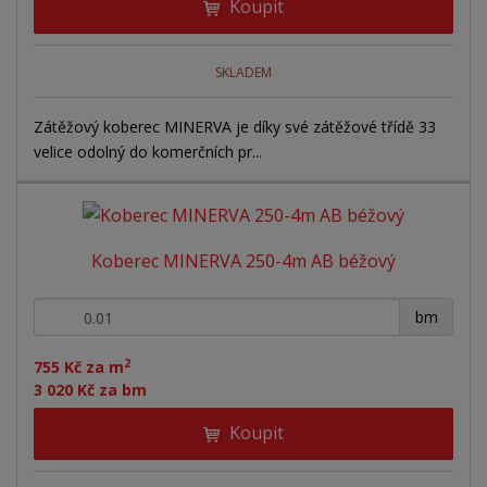
Koupit
SKLADEM
Zátěžový koberec MINERVA je díky své zátěžové třídě 33
velice odolný do komerčních pr...
Koberec MINERVA 250-4m AB béžový
+
-
bm
2
755 Kč za m
3 020 Kč za bm
Koupit