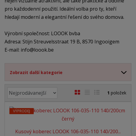
nejen vizuálně atraktivní, ale také praktické a odolné
pro každodenní použití. Ideální volba pro ty, kteří
hledají moderní a elegantní řešení do svého domova.
Výrobní společnost: LOOOK bvba
Adresa: Stijn Streuvelsstraat 19 B, 8570 Ingooigem
E-mail: info@loook.be
Zobrazit další kategorie
Ř
O
T
Ř
1
položek
a
b
a
á
z
r
b
d
e
VÝPRODEJ
á
u
k
n
z
l
o
í
Kusový koberec LOOOK 106-035-110 140/200...
p
k
k
v