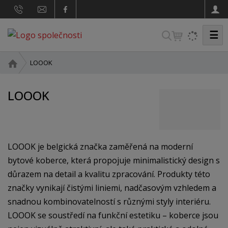
☰
V
y
h
Ú
LOOOK
v
l
o
e
LOOOK
d
d
n
a
í
s
t
t
LOOOK je belgická značka zaměřená na moderní
r
bytové koberce, která propojuje minimalistický design s
a
důrazem na detail a kvalitu zpracování. Produkty této
n
a
značky vynikají čistými liniemi, nadčasovým vzhledem a
snadnou kombinovatelností s různými styly interiéru.
LOOOK se soustředí na funkční estetiku – koberce jsou