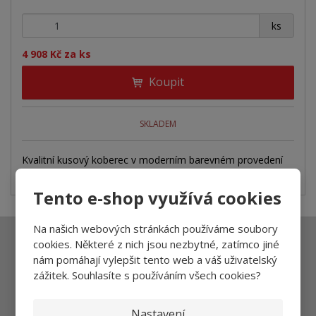
r
o
o
ý
+
-
o
ks
v
v
v
d
ý
ý
ý
4 908 Kč za ks
u
v
v
p
k
Koupit
ý
ý
i
t
ů
p
p
s
i
i
SKLADEM
s
s
Kvalitní kusový koberec v moderním barevném provedení
od firmy Loook. Skladem...
Tento e-shop využívá cookies
Na našich webových stránkách používáme soubory
cookies. Některé z nich jsou nezbytné, zatímco jiné
Ať vám nic neunikne
nám pomáhají vylepšit tento web a váš uživatelský
zážitek. Souhlasíte s používáním všech cookies?
Nastavení
Přihlásit