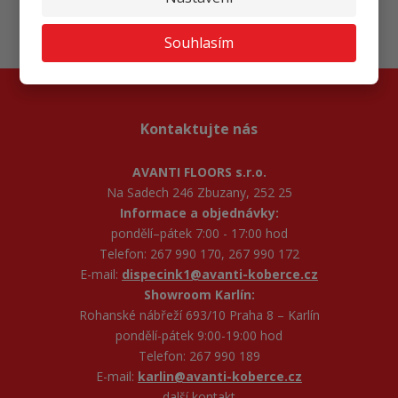
Souhlasím se
zpracováním osobních údajů
.
Souhlasím
Kontaktujte nás
AVANTI FLOORS s.r.o.
Na Sadech 246 Zbuzany, 252 25
Informace a objednávky:
pondělí–pátek 7:00 - 17:00 hod
Telefon: 267 990 170, 267 990 172
E-mail:
dispecink1@avanti-koberce.cz
Showroom Karlín:
Rohanské nábřeží 693/10 Praha 8 – Karlín
pondělí-pátek 9:00-19:00 hod
Telefon: 267 990 189
E-mail:
karlin@avanti-koberce.cz
další kontakt