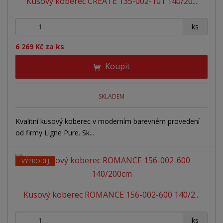
Kusový koberec CREATE 135-002-101 140/20...
z
l
o
í
p
k
k
v
+
-
r
ks
o
o
ý
o
v
v
v
6 269 Kč za ks
d
ý
ý
ý
u
Koupit
v
v
p
k
ý
ý
i
t
ů
p
p
s
SKLADEM
i
i
Kvalitní kusový koberec v moderním barevném provedení
s
s
od firmy Ligne Pure. Sk...
VÝPRODEJ
Kusový koberec ROMANCE 156-002-600 140/2...
+
-
ks