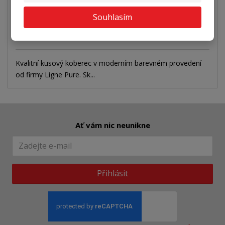
Koupit
Souhlasím
SKLADEM
Kvalitní kusový koberec v moderním barevném provedení
od firmy Ligne Pure. Sk...
Ať vám nic neunikne
Přihlásit