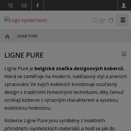
☰
V
y
h
Ú
LIGNE PURE
v
l
o
e
LIGNE PURE
d
d
n
a
Ligne Pure je
belgická značka designových koberců
,
í
s
t
která se zaměřuje na moderní, nadčasový styl a precizní
t
zpracování. Ve svých kolekcích kombinuje současný
r
design s tradičními řemeslnými technikami, díky čemuž
a
vznikají koberce s výrazným charakterem a vysokou
n
a
estetickou hodnotou.
Koberce Ligne Pure jsou vyráběny z kvalitních
přírodních i syntetických materiálů a hodí se jak do