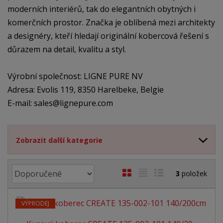
moderních interiérů, tak do elegantních obytných i
komerčních prostor. Značka je oblíbená mezi architekty
a designéry, kteří hledají originální kobercová řešení s
důrazem na detail, kvalitu a styl.
Výrobní společnost: LIGNE PURE NV
Adresa: Evolis 119, 8350 Harelbeke, Belgie
E-mail: sales@lignepure.com
Zobrazit další kategorie
Ř
O
T
Ř
3
položek
a
b
a
á
z
r
b
d
e
VÝPRODEJ
á
u
k
n