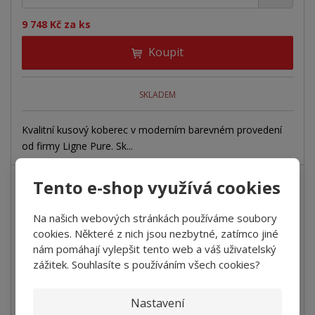
9 748 Kč za ks
Koupit
SKLADEM
Kvalitní kusový koberec v moderním barevném provedení
od firmy Ligne Pure. Sk...
Tento e-shop využívá cookies
VÝPRODEJ
Na našich webových stránkách používáme soubory
Kusový koberec SYMBOLIZE 114-002-900 140...
cookies. Některé z nich jsou nezbytné, zatímco jiné
nám pomáhají vylepšit tento web a váš uživatelský
zážitek. Souhlasíte s používáním všech cookies?
+
-
ks
6 257 Kč za ks
Nastavení