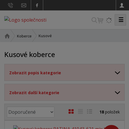
☰
V
y
h
Ú
Kusové
Koberce
v
l
o
e
Kusové koberce
d
d
n
a
í
Zobrazit popis kategorie
t
s
t
r
a
Zobrazit další kategorie
n
a
Ř
O
T
Ř
18
položek
a
b
a
á
z
r
b
d