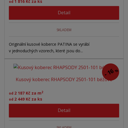
1 816 Kč za ks
od
Detail
SKLADEM
Originální kusové koberce PATINA se vyrábí
v jednoduchých vzorech, které jsou do...
16
%
-
Kusový koberec RHAPSODY 2501-101 béžové
2
2 187 Kč za m
od
2 449 Kč za ks
od
Detail
SKLADEM