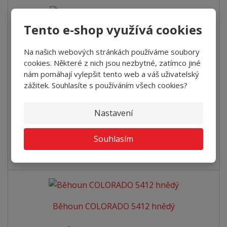
Tento e-shop využívá cookies
Běhoun COLORADO 5428 černý
Na našich webových stránkách používáme soubory
2
431 Kč za m
od
cookies. Některé z nich jsou nezbytné, zatímco jiné
289 Kč za bm
od
nám pomáhají vylepšit tento web a váš uživatelský
zážitek. Souhlasíte s používáním všech cookies?
Detail
Nastavení
SKLADEM
Souhlasím
Kobercový běhoun Colorado je moderním a stylovým
doplňkem do interiéru. Jeho elegantn...
Běhoun COLORADO 5412 hnědý