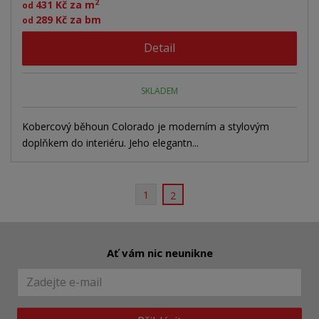
2
431 Kč za m
od
289 Kč za bm
od
Detail
SKLADEM
Kobercový běhoun Colorado je moderním a stylovým
doplňkem do interiéru. Jeho elegantn...
1
2
Ať vám nic neunikne