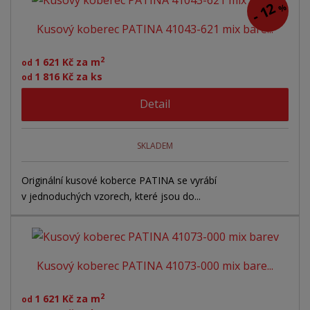
e
12
%
á
u
k
-
n
Kusový koberec PATINA 41043-621 mix bare...
z
l
o
í
p
k
k
v
2
1 621 Kč za m
od
r
o
o
ý
1 816 Kč za ks
od
o
v
v
v
d
Detail
ý
ý
ý
u
v
v
p
k
ý
ý
i
t
SKLADEM
ů
p
p
s
i
i
Originální kusové koberce PATINA se vyrábí
v jednoduchých vzorech, které jsou do...
s
s
Kusový koberec PATINA 41073-000 mix bare...
2
1 621 Kč za m
od