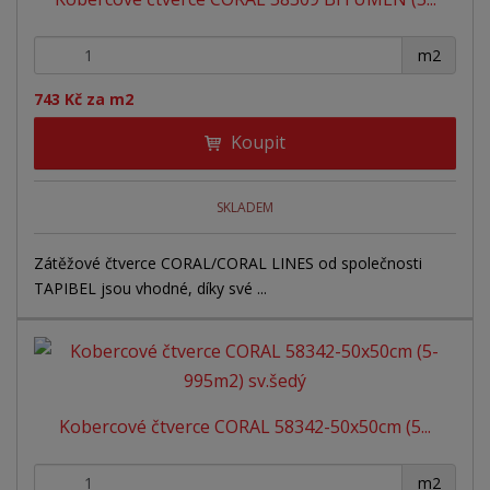
p
k
k
v
r
o
o
ý
+
-
o
m2
v
v
v
d
ý
ý
ý
743 Kč za m2
u
v
v
p
k
Koupit
ý
ý
i
t
ů
p
p
s
i
i
SKLADEM
s
s
Zátěžové čtverce CORAL/CORAL LINES od společnosti
TAPIBEL jsou vhodné, díky své ...
Kobercové čtverce CORAL 58342-50x50cm (5...
+
-
m2