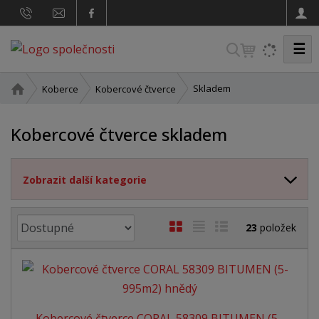
☰
V
y
h
Ú
Skladem
Koberce
Kobercové čtverce
v
l
o
e
Kobercové čtverce skladem
d
d
n
a
í
Zobrazit další kategorie
t
s
t
r
Ř
O
T
Ř
23
položek
a
a
b
a
á
n
z
a
r
b
d
e
á
u
k
n
z
l
o
í
Kobercové čtverce CORAL 58309 BITUMEN (5...