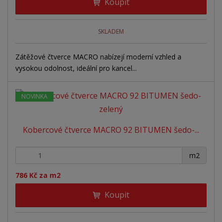
Koupit
SKLADEM
Zátěžové čtverce MACRO nabízejí moderní vzhled a
vysokou odolnost, ideální pro kancel...
NOVINKA
Kobercové čtverce MACRO 92 BITUMEN šedo-...
+
-
m2
786 Kč za m2
Koupit