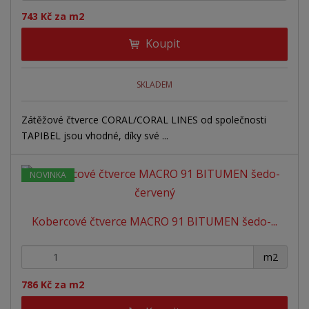
743 Kč za m2
Koupit
SKLADEM
Zátěžové čtverce CORAL/CORAL LINES od společnosti
TAPIBEL jsou vhodné, díky své ...
NOVINKA
Kobercové čtverce MACRO 91 BITUMEN šedo-...
+
-
m2
786 Kč za m2