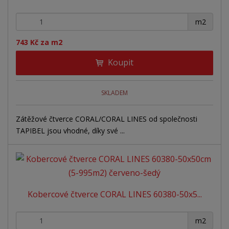
+
-
m2
743 Kč za m2
Koupit
SKLADEM
Zátěžové čtverce CORAL/CORAL LINES od společnosti
TAPIBEL jsou vhodné, díky své ...
Kobercové čtverce CORAL LINES 60380-50x5...
+
-
m2