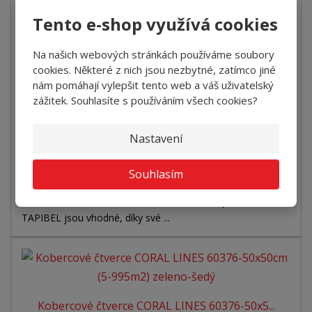
Tento e-shop využívá cookies
Kobercové čtverce CORAL LINES 60360-50x5...
Na našich webových stránkách používáme soubory
+
-
m2
cookies. Některé z nich jsou nezbytné, zatímco jiné
nám pomáhají vylepšit tento web a váš uživatelský
743 Kč za m2
zážitek. Souhlasíte s používáním všech cookies?
Koupit
Nastavení
SKLADEM
Souhlasím
Zátěžové čtverce CORAL/CORAL LINES od společnosti
TAPIBEL jsou vhodné, díky své ...
Kobercové čtverce CORAL LINES 60376-50x5...