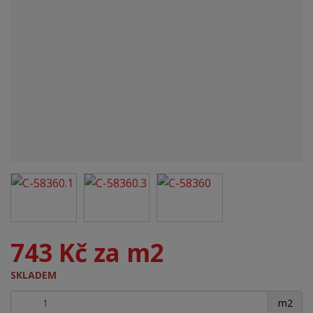
743 Kč za m2
SKLADEM
+
-
m2