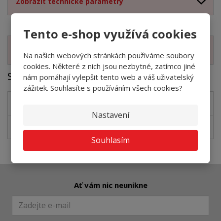
Zobrazit technické parametry
Tento e-shop využívá cookies
Zobrazit související produkty
Na našich webových stránkách používáme soubory
cookies. Některé z nich jsou nezbytné, zatímco jiné
Soubory ke stažení
nám pomáhají vylepšit tento web a váš uživatelský
zážitek. Souhlasíte s používáním všech cookies?
Coral - Coral Lines TILES DOP
pdf
(430.98 Kb)
Nastavení
Coral-Coral lines CZ
pdf
(542.41 Kb)
Souhlasím
Ať vám nic neunikne