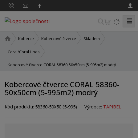
☰
V
y
h
Ú
Koberce
Kobercové čtverce
Skladem
v
l
o
Coral/Coral Lines
e
d
d
Kobercové čtverce CORAL 58360-50x50cm (5-995m2) modrý
n
a
í
t
s
Kobercové čtverce CORAL 58360-
t
50x50cm (5-995m2) modrý
r
a
n
Kód produktu:
58360-50X50 (5-995)
Výrobce:
TAPIBEL
a