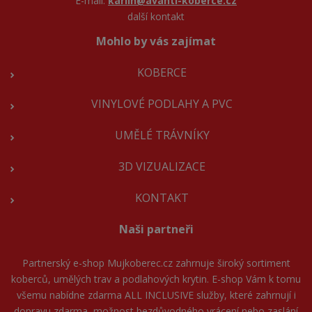
E-mail:
karlin@avanti-koberce.cz
další kontakt
Mohlo by vás zajímat
KOBERCE
VINYLOVÉ PODLAHY A PVC
UMĚLÉ TRÁVNÍKY
3D VIZUALIZACE
KONTAKT
Naši partneři
Partnerský e-shop
Mujkoberec.cz
zahrnuje široký sortiment
koberců, umělých trav a podlahových krytin. E-shop Vám k tomu
všemu nabídne zdarma ALL INCLUSIVE služby, které zahrnují i
dopravu zdarma, možnost bezdůvodného vrácení nebo zaslání