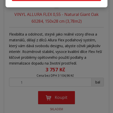
VINYL ALLURA FLEX 0,55 - Natural Giant Oak
60284, 150x28 cm (3,78m2)
Flexibilita a odolnost, stejně jako reálné vzory dřeva a
materiálů, dělají z dílců Allura Flex podlahový systém,
který vám dává svobodu designu, abyste oživili jakýkoliv
interiér. Rozměrově stabilní, vysoce kvalitní dílce Flex řeší
klíčové problémy opětovného použití podlahy a
minimalizace dopadu na životní prostředí.
3 757 Kč
Cena bez DPH 3 104,96 Kč
+
-
bal
Koupit
SKLADEM