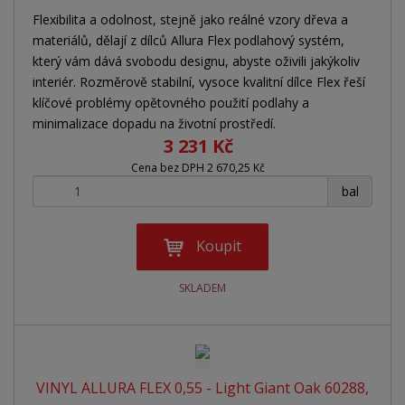
Flexibilita a odolnost, stejně jako reálné vzory dřeva a
materiálů, dělají z dílců Allura Flex podlahový systém,
který vám dává svobodu designu, abyste oživili jakýkoliv
interiér. Rozměrově stabilní, vysoce kvalitní dílce Flex řeší
klíčové problémy opětovného použití podlahy a
minimalizace dopadu na životní prostředí.
3 231 Kč
Cena bez DPH 2 670,25 Kč
+
-
bal
Koupit
SKLADEM
VINYL ALLURA FLEX 0,55 - Light Giant Oak 60288,