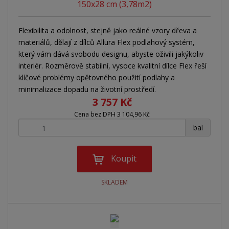
150x28 cm (3,78m2)
Flexibilita a odolnost, stejně jako reálné vzory dřeva a
materiálů, dělají z dílců Allura Flex podlahový systém,
který vám dává svobodu designu, abyste oživili jakýkoliv
interiér. Rozměrově stabilní, vysoce kvalitní dílce Flex řeší
klíčové problémy opětovného použití podlahy a
minimalizace dopadu na životní prostředí.
3 757 Kč
Cena bez DPH 3 104,96 Kč
+
-
bal
Koupit
SKLADEM