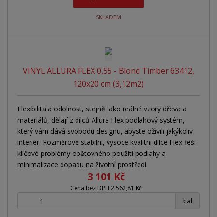
SKLADEM
VINYL ALLURA FLEX 0,55 - Blond Timber 63412,
120x20 cm (3,12m2)
Flexibilita a odolnost, stejně jako reálné vzory dřeva a
materiálů, dělají z dílců Allura Flex podlahový systém,
který vám dává svobodu designu, abyste oživili jakýkoliv
interiér. Rozměrově stabilní, vysoce kvalitní dílce Flex řeší
klíčové problémy opětovného použití podlahy a
minimalizace dopadu na životní prostředí.
3 101 Kč
Cena bez DPH 2 562,81 Kč
+
-
bal