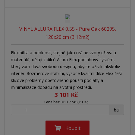
VINYL ALLURA FLEX 0,55 - Pure Oak 60295,
120x20 cm (3,12m2)
Flexibilita a odolnost, stejně jako reálné vzory dřeva a
materiálů, dělají z dílců Allura Flex podlahový systém,
který vám dává svobodu designu, abyste oživili jakýkoliv
interiér. Rozměrově stabilní, vysoce kvalitní dílce Flex řeší
klíčové problémy opětovného použití podlahy a
minimalizace dopadu na životní prostředí.
3 101 Kč
Cena bez DPH 2 562,81 Kč
+
-
bal
Koupit