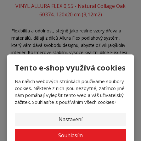
VINYL ALLURA FLEX 0,55 - Natural Collage Oak
60374, 120x20 cm (3,12m2)
Flexibilita a odolnost, stejně jako reálné vzory dřeva a
materiálů, dělají z dílců Allura Flex podlahový systém,
který vám dává svobodu designu, abyste oživili jakýkoliv
interiér. Rozměrově stabilní, vysoce kvalitní dílce Flex řeší
klíčové problémy opětovného použití podlahy a
Tento e-shop využívá cookies
minimalizace dopadu na životní prostředí.
3 101 Kč
Na našich webových stránkách používáme soubory
Cena bez DPH 2 562,81 Kč
cookies. Některé z nich jsou nezbytné, zatímco jiné
+
-
bal
nám pomáhají vylepšit tento web a váš uživatelský
zážitek. Souhlasíte s používáním všech cookies?
Koupit
Nastavení
SKLADEM
Souhlasím