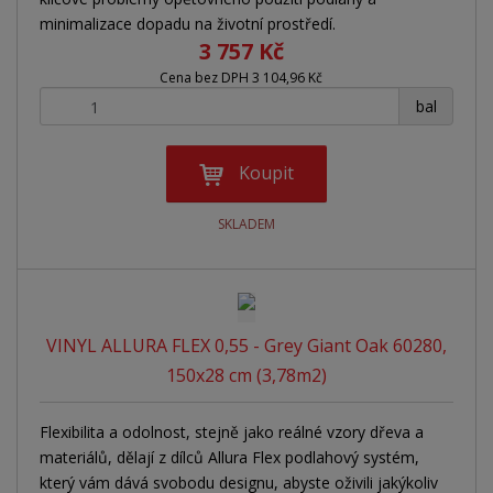
minimalizace dopadu na životní prostředí.
3 757 Kč
Cena bez DPH 3 104,96 Kč
+
-
bal
Koupit
SKLADEM
VINYL ALLURA FLEX 0,55 - Grey Giant Oak 60280,
150x28 cm (3,78m2)
Flexibilita a odolnost, stejně jako reálné vzory dřeva a
materiálů, dělají z dílců Allura Flex podlahový systém,
který vám dává svobodu designu, abyste oživili jakýkoliv