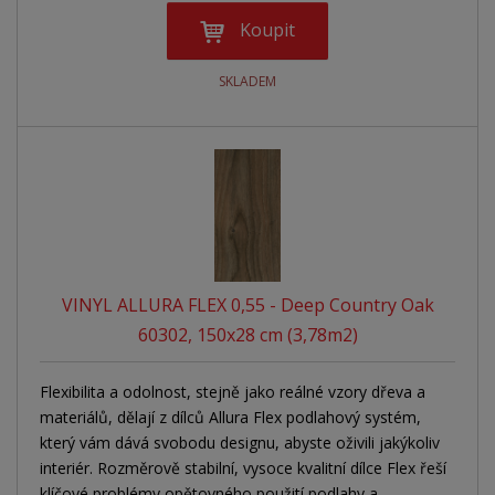
Koupit
SKLADEM
VINYL ALLURA FLEX 0,55 - Deep Country Oak
60302, 150x28 cm (3,78m2)
Flexibilita a odolnost, stejně jako reálné vzory dřeva a
materiálů, dělají z dílců Allura Flex podlahový systém,
který vám dává svobodu designu, abyste oživili jakýkoliv
interiér. Rozměrově stabilní, vysoce kvalitní dílce Flex řeší
klíčové problémy opětovného použití podlahy a