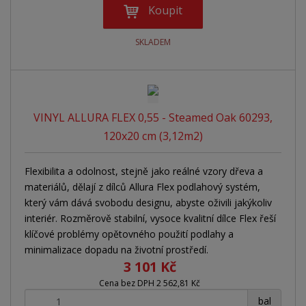
Koupit
SKLADEM
VINYL ALLURA FLEX 0,55 - Steamed Oak 60293,
120x20 cm (3,12m2)
Flexibilita a odolnost, stejně jako reálné vzory dřeva a
materiálů, dělají z dílců Allura Flex podlahový systém,
který vám dává svobodu designu, abyste oživili jakýkoliv
interiér. Rozměrově stabilní, vysoce kvalitní dílce Flex řeší
klíčové problémy opětovného použití podlahy a
minimalizace dopadu na životní prostředí.
3 101 Kč
Cena bez DPH 2 562,81 Kč
+
-
bal