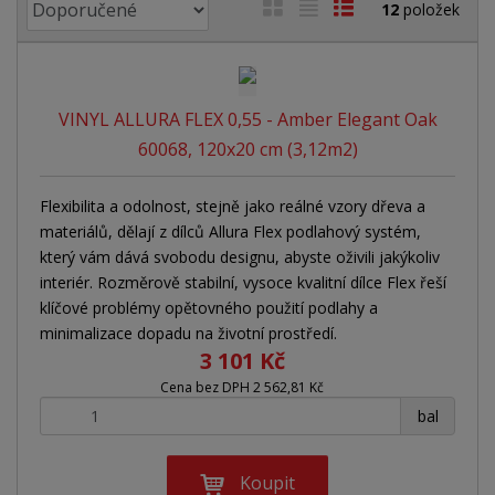
Ř
O
T
Ř
12
položek
a
b
a
á
z
r
b
d
e
á
u
k
n
VINYL ALLURA FLEX 0,55 - Amber Elegant Oak
z
l
o
í
60068, 120x20 cm (3,12m2)
p
k
k
v
r
o
o
ý
o
Flexibilita a odolnost, stejně jako reálné vzory dřeva a
v
v
v
d
materiálů, dělají z dílců Allura Flex podlahový systém,
ý
ý
ý
u
který vám dává svobodu designu, abyste oživili jakýkoliv
v
v
p
k
interiér. Rozměrově stabilní, vysoce kvalitní dílce Flex řeší
ý
ý
i
t
klíčové problémy opětovného použití podlahy a
ů
p
p
s
minimalizace dopadu na životní prostředí.
3 101 Kč
i
i
Cena bez DPH 2 562,81 Kč
s
s
+
-
bal
Koupit