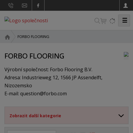
☰
V
y
h
Ú
FORBO FLOORING
v
l
o
e
FORBO FLOORING
d
d
n
a
Výrobní společnost: Forbo Flooring B.V.
í
s
t
Adresa: Industrieweg 12, 1566 JP Assendelft,
t
Nizozemsko
r
E-mail: question@forbo.com
a
n
a
Zobrazit další kategorie