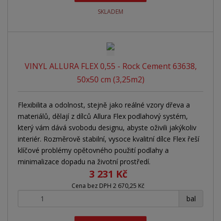
SKLADEM
VINYL ALLURA FLEX 0,55 - Rock Cement 63638,
50x50 cm (3,25m2)
Flexibilita a odolnost, stejně jako reálné vzory dřeva a
materiálů, dělají z dílců Allura Flex podlahový systém,
který vám dává svobodu designu, abyste oživili jakýkoliv
interiér. Rozměrově stabilní, vysoce kvalitní dílce Flex řeší
klíčové problémy opětovného použití podlahy a
minimalizace dopadu na životní prostředí.
3 231 Kč
Cena bez DPH 2 670,25 Kč
+
-
bal