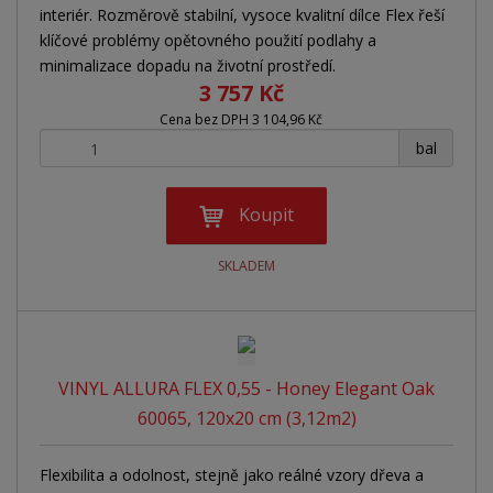
interiér. Rozměrově stabilní, vysoce kvalitní dílce Flex řeší
klíčové problémy opětovného použití podlahy a
minimalizace dopadu na životní prostředí.
3 757 Kč
Cena bez DPH 3 104,96 Kč
+
-
bal
Koupit
SKLADEM
VINYL ALLURA FLEX 0,55 - Honey Elegant Oak
60065, 120x20 cm (3,12m2)
Flexibilita a odolnost, stejně jako reálné vzory dřeva a