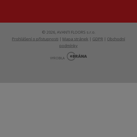
© 2026, AVANTI FLOORS s.r.o.
Prohlášení o přístupnosti
|
Mapa stránek
|
GDPR
|
Obchodní
podmínky
E
B
VYROBILA
R
Á
N
VISA
MasterCard
Maestro
A
.
C
Z