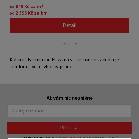
p
k
k
v
2
649 Kč za m
od
r
o
o
ý
2 596 Kč za bm
od
o
v
v
v
d
Detail
ý
ý
ý
u
v
v
p
k
ý
ý
i
t
SKLADEM
ů
p
p
s
i
i
Koberec Fascination New má velice luxusní vzhled a je
komfortní. Velmi vhodný je pro ...
s
s
Ať vám nic neunikne
Přihlásit
Souhlasím se
zpracováním osobních údajů
.