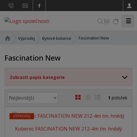
☰
V
y
h
Ú
Fascination New
Výprodej
Bytové koberce
v
l
o
e
Fascination New
d
d
n
a
í
Zobrazit popis kategorie
t
s
t
r
Ř
O
T
Ř
1
položek
a
a
b
a
á
n
z
a
r
b
d
e
VÝPRODEJ
á
u
k
n
Koberec FASCINATION NEW 212-4m tm. hnědý
z
l
o
í