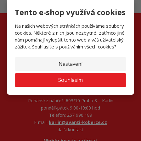
Tento e-shop využívá cookies
Na našich webových stránkách používáme soubory
cookies. Některé z nich jsou nezbytné, zatímco jiné
Kontaktujte nás
nám pomáhají vylepšit tento web a váš uživatelský
zážitek. Souhlasíte s používáním všech cookies?
AVANTI FLOORS s.r.o.
Na Sadech 246 Zbuzany, 252 25
Nastavení
Informace a objednávky:
pondělí–pátek 7:00 - 17:00 hod
Telefon: 267 990 170, 267 990 172
Souhlasím
E-mail:
dispecink1@avanti-koberce.cz
Showroom Karlín:
Rohanské nábřeží 693/10 Praha 8 – Karlín
pondělí-pátek 9:00-19:00 hod
Telefon: 267 990 189
E-mail:
karlin@avanti-koberce.cz
další kontakt
Mohlo by vás zajímat