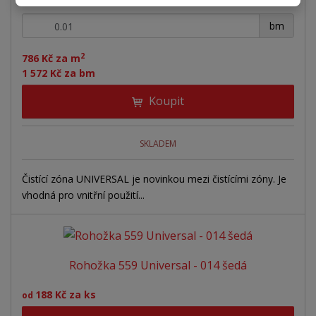
+
-
bm
2
786 Kč za m
1 572 Kč za bm
Koupit
SKLADEM
Čistící zóna UNIVERSAL je novinkou mezi čistícími zóny. Je
vhodná pro vnitřní použití...
Rohožka 559 Universal - 014 šedá
188 Kč za ks
od