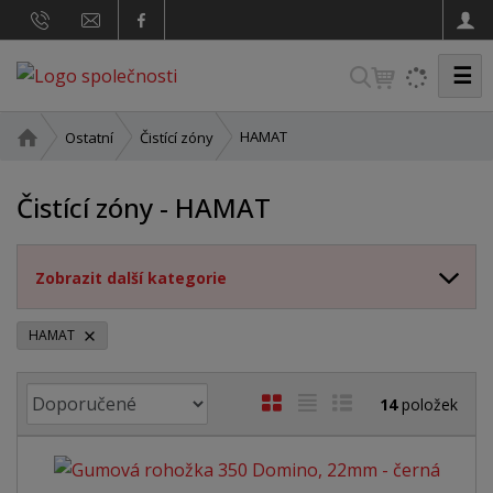
☰
V
y
h
Ú
HAMAT
Ostatní
Čistící zóny
v
l
o
e
Čistící zóny - HAMAT
d
d
n
a
í
Zobrazit další kategorie
t
s
t
r
HAMAT
a
n
Ř
O
T
Ř
a
14
položek
a
b
a
á
z
r
b
d
e
á
u
k