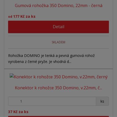
n
Gumová rohožka 350 Domino, 22mm - černá
z
l
o
í
p
k
k
v
177 Kč za ks
od
r
o
o
ý
o
Detail
v
v
v
d
ý
ý
ý
u
v
v
p
SKLADEM
k
ý
ý
i
t
ů
p
p
s
Rohožka DOMINO je tenká a pevná gumová rohož
vyrobena z černé pryže. Je vhodná d...
i
i
s
s
Konektor k rohožce 350 Domino, v.22mm, č...
+
-
ks
37 Kč za ks