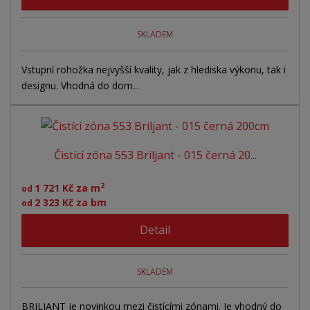
SKLADEM
Vstupní rohožka nejvyšší kvality, jak z hlediska výkonu, tak i
designu. Vhodná do dom...
Čistící zóna 553 Briljant - 015 černá 20...
2
1 721 Kč za m
od
2 323 Kč za bm
od
Detail
SKLADEM
BRILJANT je novinkou mezi čistícími zónami. Je vhodný do