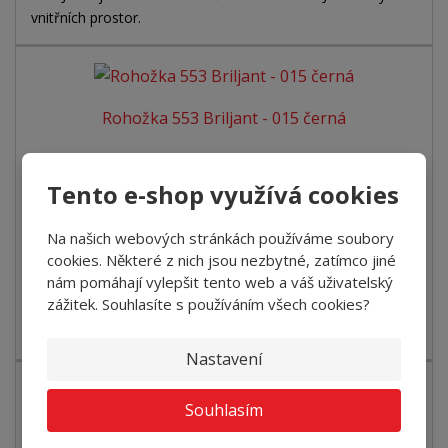
vnitřních prostor.
Rohožka 553 Briljant - 015 černá
377 Kč za ks
od
Tento e-shop využívá cookies
Detail
Na našich webových stránkách používáme soubory
cookies. Některé z nich jsou nezbytné, zatímco jiné
SKLADEM
nám pomáhají vylepšit tento web a váš uživatelský
zážitek. Souhlasíte s používáním všech cookies?
Vstupní rohožka nejvyšší kvality, jak z hlediska výkonu, tak i
designu. Vhodná do dom...
Nastavení
Souhlasím
Čistící zóna 559 Universal - 014 šedá 20...