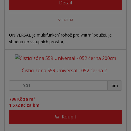
Detail
SKLADEM
UNIVERSAL je multifunkční rohož pro vnitřní použití. Je
vhodná do vstupních prostor, ...
Čistící zóna 559 Universal - 052 černá 2...
+
-
bm
2
786 Kč za m
1 572 Kč za bm
Koupit