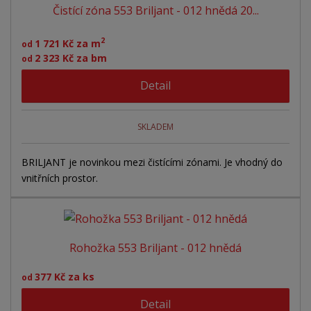
Čistící zóna 553 Briljant - 012 hnědá 20...
2
1 721 Kč za m
od
2 323 Kč za bm
od
Detail
SKLADEM
BRILJANT je novinkou mezi čistícími zónami. Je vhodný do
vnitřních prostor.
Rohožka 553 Briljant - 012 hnědá
377 Kč za ks
od
Detail