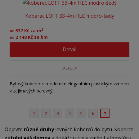
Koberec LOFT 33-4m FILC modro-šedý
2
537 Kč za m
od
2 148 Kč za bm
od
Detail
SKLADEM
Bytový koberec s moderním elegantním plastickým vzorem
v zajímavých barevný...
1
2
3
4
5
6
7
Objevte
různé druhy
levných koberců do bytu. Koberce
zútulní váš domov
a dokážou zcela změnit atmosféru