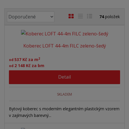
Ř
O
T
Ř
74
položek
a
b
a
á
z
r
b
d
e
á
u
k
n
Koberec LOFT 44-4m FILC zeleno-šedý
z
l
o
í
p
k
k
v
2
537 Kč za m
od
r
o
o
ý
2 148 Kč za bm
od
o
v
v
v
d
Detail
ý
ý
ý
u
v
v
p
k
ý
ý
i
t
SKLADEM
ů
p
p
s
i
i
Bytový koberec s moderním elegantním plastickým vzorem
v zajímavých barevný...
s
s