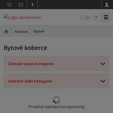
☰
V
y
h
Ú
Bytové
Koberce
v
l
o
e
Bytové koberce
d
d
n
a
í
Zobrazit popis kategorie
t
s
t
r
a
Zobrazit další kategorie
n
a
Probíhá načítání komponenty