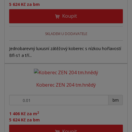
5 624 Kč za bm
Koupit
SKLADEM U DODAVATELE
Jednobarevný luxusní zátěžový koberec s nízkou hořlavostí
Bfl-s1 a tří...
Koberec ZEN 204 tm.hnědý
+
-
bm
2
1 406 Kč za m
5 624 Kč za bm
Koupit