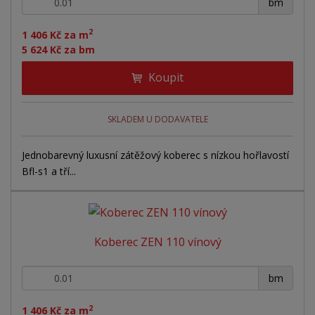
+
-
r
bm
o
o
ý
o
v
v
v
2
d
1 406 Kč za m
ý
ý
ý
5 624 Kč za bm
u
v
v
p
k
Koupit
ý
ý
i
t
ů
p
p
s
i
i
SKLADEM U DODAVATELE
s
s
Jednobarevný luxusní zátěžový koberec s nízkou hořlavostí
Bfl-s1 a tří...
Koberec ZEN 110 vínový
+
-
bm
2
1 406 Kč za m