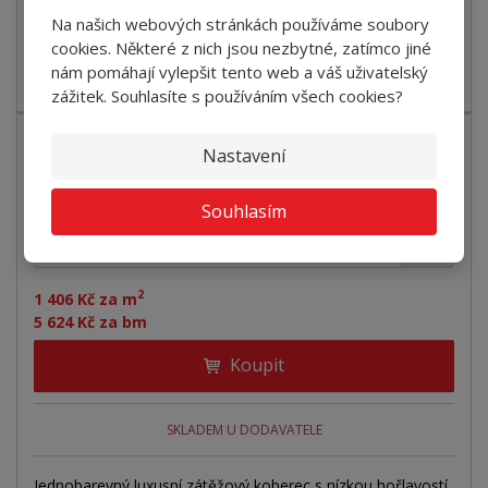
SKLADEM U DODAVATELE
Na našich webových stránkách používáme soubory
cookies. Některé z nich jsou nezbytné, zatímco jiné
Jednobarevný luxusní zátěžový koberec s nízkou hořlavostí
nám pomáhají vylepšit tento web a váš uživatelský
Bfl-s1 a tří...
zážitek. Souhlasíte s používáním všech cookies?
Nastavení
Koberec ZEN 434 bílo-šedý
Souhlasím
+
-
bm
2
1 406 Kč za m
5 624 Kč za bm
Koupit
SKLADEM U DODAVATELE
Jednobarevný luxusní zátěžový koberec s nízkou hořlavostí