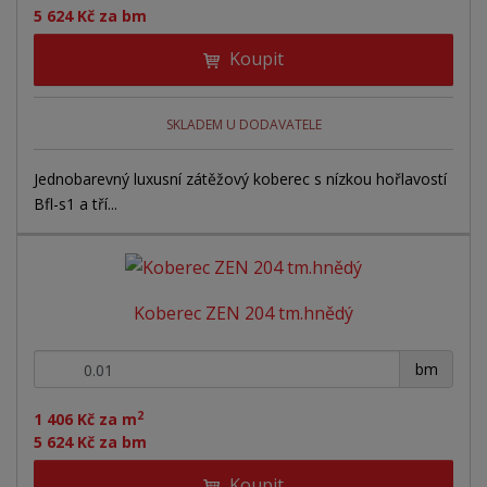
5 624 Kč za bm
Koupit
SKLADEM U DODAVATELE
Jednobarevný luxusní zátěžový koberec s nízkou hořlavostí
Bfl-s1 a tří...
Koberec ZEN 204 tm.hnědý
+
-
bm
2
1 406 Kč za m
5 624 Kč za bm
Koupit