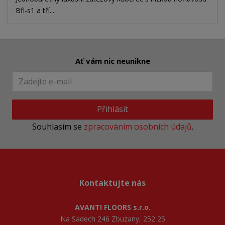
Bfl-s1 a tří...
Ať vám nic neunikne
Přihlásit
Souhlasím se
zpracováním osobních údajů
.
Kontaktujte nás
AVANTI FLOORS s.r.o.
Na Sadech 246 Zbuzany, 252 25