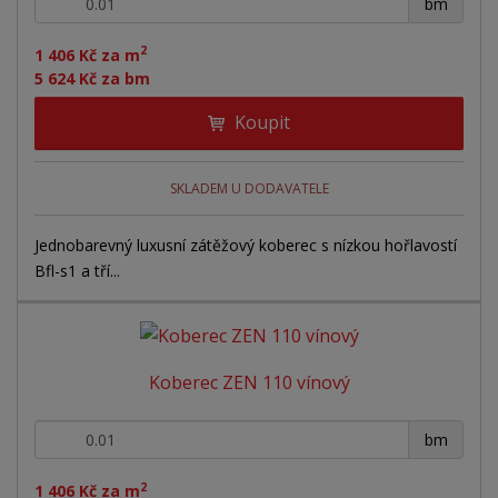
+
-
r
bm
o
o
ý
o
v
v
v
2
d
1 406 Kč za m
ý
ý
ý
5 624 Kč za bm
u
v
v
p
k
Koupit
ý
ý
i
t
ů
p
p
s
i
i
SKLADEM U DODAVATELE
s
s
Jednobarevný luxusní zátěžový koberec s nízkou hořlavostí
Bfl-s1 a tří...
Koberec ZEN 110 vínový
+
-
bm
2
1 406 Kč za m