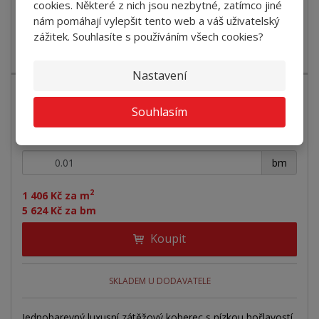
SKLADEM U DODAVATELE
cookies. Některé z nich jsou nezbytné, zatímco jiné
nám pomáhají vylepšit tento web a váš uživatelský
zážitek. Souhlasíte s používáním všech cookies?
Jednobarevný luxusní zátěžový koberec s nízkou hořlavostí
Bfl-s1 a tří...
Nastavení
Souhlasím
Koberec ZEN 434 bílo-šedý
+
-
bm
2
1 406 Kč za m
5 624 Kč za bm
Koupit
SKLADEM U DODAVATELE
Jednobarevný luxusní zátěžový koberec s nízkou hořlavostí