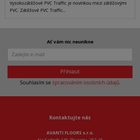
Vysokozátěžové PVC Traffic je novinkou mezi zátěžovými
PVC. Zátěžové PVC Traffic...
Ať vám nic neunikne
Přihlásit
Souhlasím se
zpracováním osobních údajů
.
Kontaktujte nás
AVANTI FLOORS s.r.o.
Na Sadech 246 Zbuzany, 252 25