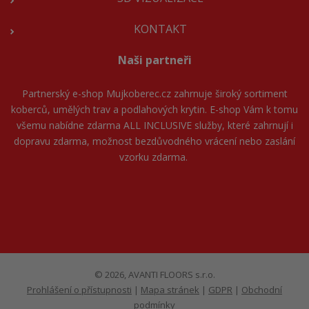
KONTAKT
Naši partneři
Partnerský e-shop
Mujkoberec.cz
zahrnuje široký sortiment
koberců, umělých trav a podlahových krytin. E-shop Vám k tomu
všemu nabídne zdarma ALL INCLUSIVE služby, které zahrnují i
dopravu zdarma, možnost bezdůvodného vrácení nebo zaslání
vzorku zdarma.
© 2026, AVANTI FLOORS s.r.o.
Prohlášení o přístupnosti
|
Mapa stránek
|
GDPR
|
Obchodní
podmínky