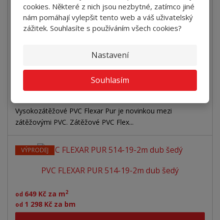
PVC FLEXAR PUR 514-03-2m dub béžový
cookies. Některé z nich jsou nezbytné, zatímco jiné
nám pomáhají vylepšit tento web a váš uživatelský
2
649 Kč za m
od
zážitek. Souhlasíte s používáním všech cookies?
1 298 Kč za bm
od
Nastavení
Detail
Souhlasím
SKLADEM
Vysokozátěžové PVC Flexar Pur je novinkou mezi
zátěžovými PVC. Zátěžové PVC Flex...
VÝPRODEJ
PVC FLEXAR PUR 514-19-2m dub šedý
2
649 Kč za m
od
1 298 Kč za bm
od