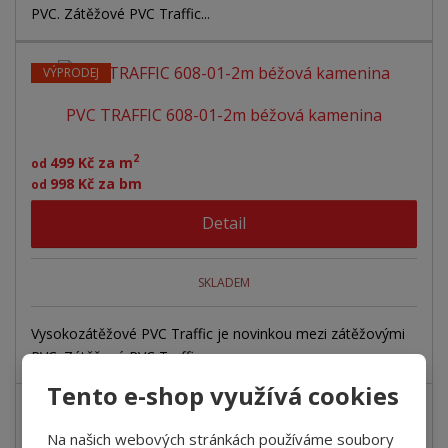
PVC. Zátěžové PVC Traffic...
VÝPRODEJ
PVC TRAFFIC 608-01-2m béžová kamenina
2
499 Kč za m
od
998 Kč za bm
od
Detail
SKLADEM
Vysokozátěžové PVC Traffic je novinkou mezi zátěžovými
PVC. Zátěžové PVC Traffic...
Tento e-shop využívá cookies
VÝPRODEJ
Na našich webových stránkách používáme soubory