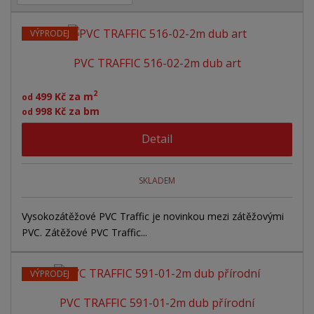
a
b
a
á
z
r
b
d
e
VÝPRODEJ
á
u
k
n
PVC TRAFFIC 516-02-2m dub art
z
l
o
í
p
k
k
v
2
499 Kč za m
od
r
o
o
ý
998 Kč za bm
od
o
v
v
v
d
Detail
ý
ý
ý
u
v
v
p
k
ý
ý
i
t
SKLADEM
ů
p
p
s
i
i
Vysokozátěžové PVC Traffic je novinkou mezi zátěžovými
PVC. Zátěžové PVC Traffic...
s
s
VÝPRODEJ
PVC TRAFFIC 591-01-2m dub přírodní