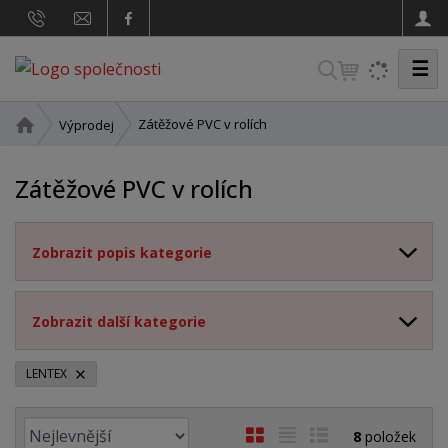
☰
V
y
h
Ú
Zátěžové PVC v rolích
Výprodej
v
l
o
e
Zátěžové PVC v rolích
d
d
n
a
í
Zobrazit popis kategorie
t
s
t
r
a
Zobrazit další kategorie
n
a
LENTEX
Ř
O
T
Ř
8
položek