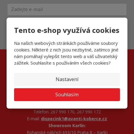
Přihlásit
Tento e-shop využívá cookies
Souhlasím se
zpracováním osobních údajů
.
Na našich webových stránkách používáme soubory
cookies. Některé z nich jsou nezbytné, zatímco jiné
nám pomáhají vylepšit tento web a váš uživatelský
zážitek. Souhlasíte s používáním všech cookies?
Kontaktujte nás
Nastavení
AVANTI FLOORS s.r.o.
Na Sadech 246 Zbuzany, 252 25
Souhlasím
Informace a objednávky:
pondělí–pátek 7:00 - 17:00 hod
Telefon: 267 990 170, 267 990 172
E-mail:
dispecink1@avanti-koberce.cz
Showroom Karlín:
Rohanské nábřeží 693/10 Praha 8 – Karlín