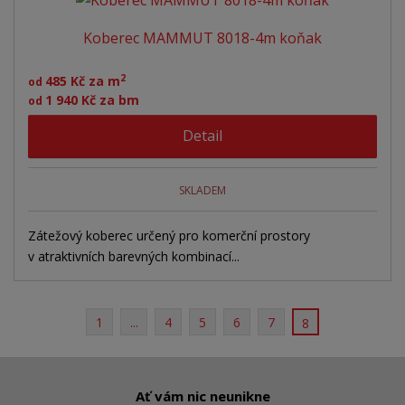
e
á
u
k
n
Koberec MAMMUT 8018-4m koňak
z
l
o
í
p
k
k
v
2
485 Kč za m
od
r
o
o
ý
1 940 Kč za bm
od
o
v
v
v
d
Detail
ý
ý
ý
u
v
v
p
k
ý
ý
i
t
SKLADEM
ů
p
p
s
i
i
Zátežový koberec určený pro komerční prostory
v atraktivních barevných kombinací...
s
s
1
...
4
5
6
7
8
Ať vám nic neunikne