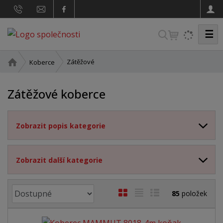
☰
V
y
h
Ú
Zátěžové
Koberce
v
l
o
e
Zátěžové koberce
d
d
n
a
í
Zobrazit popis kategorie
t
s
t
r
a
Zobrazit další kategorie
n
a
Ř
O
T
Ř
85
položek
a
b
a
á
z
r
b
d