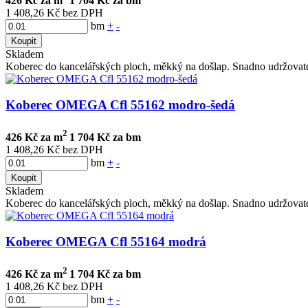
426 Kč za m
1 704 Kč za bm
1 408,26 Kč bez DPH
bm
+
-
Koupit
Skladem
Koberec do kancelářských ploch, měkký na došlap. Snadno udržovate
Koberec OMEGA Cfl 55162 modro-šedá
2
426 Kč za m
1 704 Kč za bm
1 408,26 Kč bez DPH
bm
+
-
Koupit
Skladem
Koberec do kancelářských ploch, měkký na došlap. Snadno udržovate
Koberec OMEGA Cfl 55164 modrá
2
426 Kč za m
1 704 Kč za bm
1 408,26 Kč bez DPH
bm
+
-