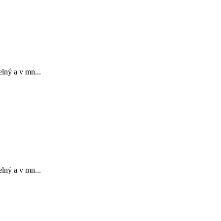
lný a v mn...
lný a v mn...