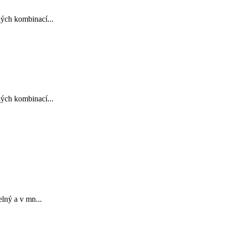
ných kombinací...
ných kombinací...
lný a v mn...