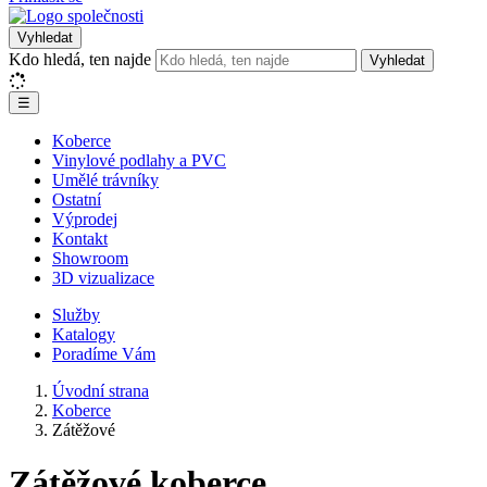
Vyhledat
Kdo hledá, ten najde
Vyhledat
☰
Koberce
Vinylové podlahy a PVC
Umělé trávníky
Ostatní
Výprodej
Kontakt
Showroom
3D vizualizace
Služby
Katalogy
Poradíme Vám
Úvodní strana
Koberce
Zátěžové
Zátěžové koberce