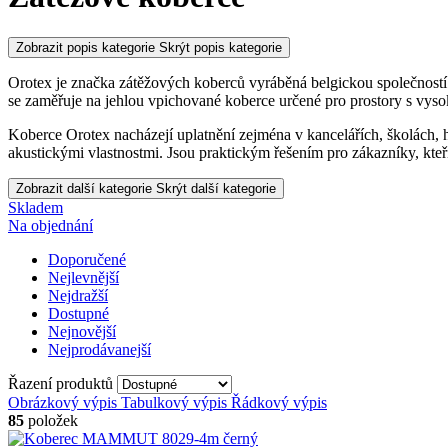
Zobrazit popis kategorie
Skrýt popis kategorie
Orotex je značka zátěžových koberců vyráběná belgickou společnost
se zaměřuje na jehlou vpichované koberce určené pro prostory s vy
Koberce Orotex nacházejí uplatnění zejména v kancelářích, školách, 
akustickými vlastnostmi. Jsou praktickým řešením pro zákazníky, kteří
Zobrazit další kategorie
Skrýt další kategorie
Skladem
Na objednání
Doporučené
Nejlevnější
Nejdražší
Dostupné
Nejnovější
Nejprodávanejší
Řazení produktů
Obrázkový výpis
Tabulkový výpis
Řádkový výpis
85
položek