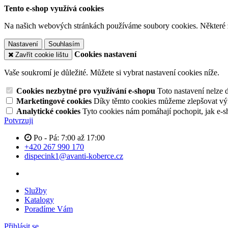
Tento e-shop využívá cookies
Na našich webových stránkách používáme soubory cookies. Některé z n
Nastavení
Souhlasím
Cookies nastavení
Zavřít cookie lištu
Vaše soukromí je důležité. Můžete si vybrat nastavení cookies níže.
Cookies nezbytné pro využívání e-shopu
Toto nastavení nelze 
Marketingové cookies
Díky těmto cookies můžeme zlepšovat výko
Analytické cookies
Tyto cookies nám pomáhají pochopit, jak e-s
Potvrzuji
Po - Pá: 7:00 až 17:00
+420 267 990 170
dispecink1@avanti-koberce.cz
Služby
Katalogy
Poradíme Vám
Přihlásit se