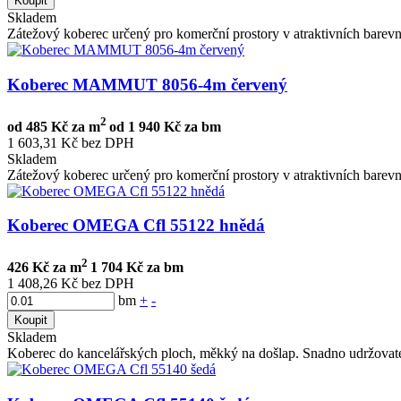
Koupit
Skladem
Zátežový koberec určený pro komerční prostory v atraktivních barev
Koberec MAMMUT 8056-4m červený
2
od
485 Kč za m
od
1 940 Kč za bm
1 603,31 Kč bez DPH
Skladem
Zátežový koberec určený pro komerční prostory v atraktivních barev
Koberec OMEGA Cfl 55122 hnědá
2
426 Kč za m
1 704 Kč za bm
1 408,26 Kč bez DPH
bm
+
-
Koupit
Skladem
Koberec do kancelářských ploch, měkký na došlap. Snadno udržovate