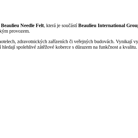
í
Beaulieu Needle Felt
, která je součástí
Beaulieu International Grou
sokým provozem.
hotelech, zdravotnických zařízeních či veřejných budovách. Vynikají v
 hledají spolehlivé zátěžové koberce s důrazem na funkčnost a kvalitu.