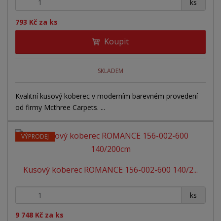
+
-
ks
793 Kč za ks
Koupit
SKLADEM
Kvalitní kusový koberec v moderním barevném provedení
od firmy Mcthree Carpets. ...
VÝPRODEJ
Kusový koberec ROMANCE 156-002-600 140/2...
+
-
ks
9 748 Kč za ks