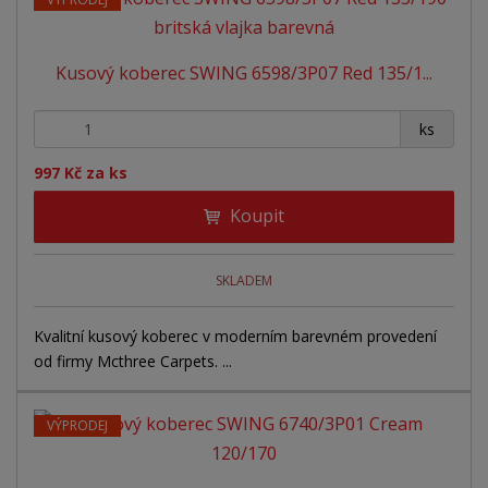
e
á
u
k
n
z
l
o
í
Kusový koberec SWING 6598/3P07 Red 135/1...
p
k
k
v
r
o
o
ý
+
-
o
ks
v
v
v
d
ý
ý
ý
997 Kč za ks
u
v
v
p
k
Koupit
ý
ý
i
t
ů
p
p
s
i
i
SKLADEM
s
s
Kvalitní kusový koberec v moderním barevném provedení
od firmy Mcthree Carpets. ...
VÝPRODEJ