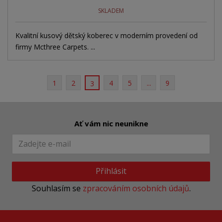
SKLADEM
Kvalitní kusový dětský koberec v moderním provedení od
firmy Mcthree Carpets. ...
1
2
4
5
...
9
3
Ať vám nic neunikne
Přihlásit
Souhlasím se
zpracováním osobních údajů
.