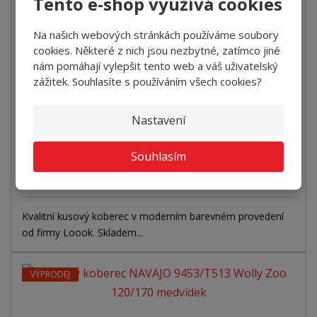
Tento e-shop využívá cookies
Na našich webových stránkách používáme soubory
Kusový koberec LOOOK 106-035-110 140/200...
cookies. Některé z nich jsou nezbytné, zatímco jiné
nám pomáhají vylepšit tento web a váš uživatelský
+
-
zážitek. Souhlasíte s používáním všech cookies?
ks
4 908 Kč za ks
Nastavení
Koupit
Souhlasím
SKLADEM
Kvalitní kusový koberec v moderním barevném provedení
od firmy Loook. Skladem...
VÝPRODEJ