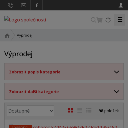
☰
V
y
h
Ú
Výprodej
v
l
o
e
Výprodej
d
d
n
a
í
Zobrazit popis kategorie
s
t
t
r
Zobrazit další kategorie
a
n
a
Ř
O
T
Ř
98
položek
a
b
a
á
z
r
b
d
VÝPRODEJ