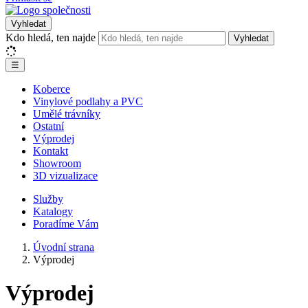
Vyhledat
Kdo hledá, ten najde
Vyhledat
☰
Koberce
Vinylové podlahy a PVC
Umělé trávníky
Ostatní
Výprodej
Kontakt
Showroom
3D vizualizace
Služby
Katalogy
Poradíme Vám
Úvodní strana
Výprodej
Výprodej