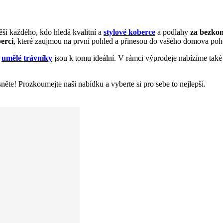
těší každého, kdo hledá kvalitní a
stylové koberce
a podlahy
za bezko
erci
, které zaujmou na první pohled a přinesou do vašeho domova poho
e
umělé trávníky
jsou k tomu ideální. V rámci výprodeje nabízíme tak
te! Prozkoumejte naši nabídku a vyberte si pro sebe to nejlepší.