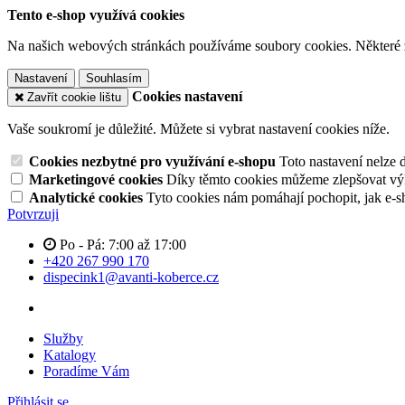
Tento e-shop využívá cookies
Na našich webových stránkách používáme soubory cookies. Některé z n
Nastavení
Souhlasím
Cookies nastavení
Zavřít cookie lištu
Vaše soukromí je důležité. Můžete si vybrat nastavení cookies níže.
Cookies nezbytné pro využívání e-shopu
Toto nastavení nelze 
Marketingové cookies
Díky těmto cookies můžeme zlepšovat výko
Analytické cookies
Tyto cookies nám pomáhají pochopit, jak e-s
Potvrzuji
Po - Pá: 7:00 až 17:00
+420 267 990 170
dispecink1@avanti-koberce.cz
Služby
Katalogy
Poradíme Vám
Přihlásit se