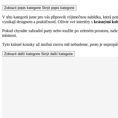
Zobrazit popis kategorie
Skrýt popis kategorie
V této kategorii jsme pro vás připravili výjimečnou nabídku, která po
vynikají designem a praktičností. Oživte své interiéry s
krásnými kob
Pokud chystáte zahradní party nebo toužíte po zeleném prostoru, naš
místnost.
Tyto krásné kousky už možná znovu mít nebudeme, proto je nepropásně
Zobrazit další kategorie
Skrýt další kategorie