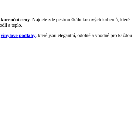
nkurenční ceny
. Najdete zde pestrou škálu kusových koberců, které
dlí a teplo.
é
vinylové podlahy
, které jsou elegantní, odolné a vhodné pro každou