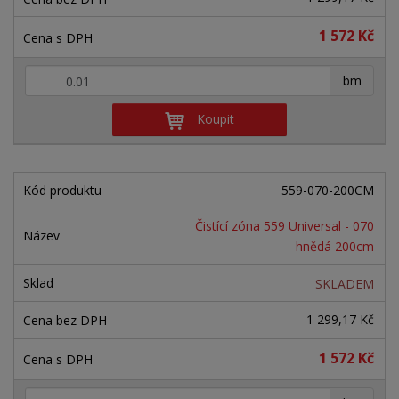
d
ý
ý
ý
u
1 572 Kč
v
v
p
k
ý
ý
i
t
+
-
bm
ů
p
p
s
i
i
Koupit
s
s
559-070-200CM
Čistící zóna 559 Universal - 070
hnědá 200cm
SKLADEM
1 299,17 Kč
1 572 Kč