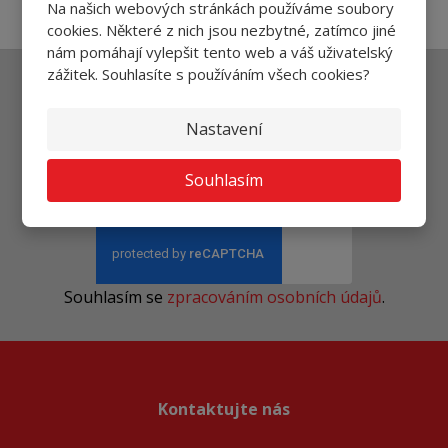
Na našich webových stránkách používáme soubory
cookies. Některé z nich jsou nezbytné, zatímco jiné
nám pomáhají vylepšit tento web a váš uživatelský
zážitek. Souhlasíte s používáním všech cookies?
Ať vám nic neunikne
Nastavení
Souhlasím
Přihlásit
Souhlasím se
zpracováním osobních údajů
.
Kontaktujte nás