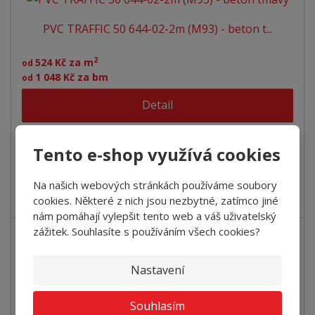
PVC TRAFFIC 50 644-02-2m (M93) - beton t...
2
524 Kč za m
od
1 048 Kč za bm
od
Detail
SKLADEM
Tento e-shop využívá cookies
Vysokozátěžové PVC Traffic 50 je novinkou mezi
Na našich webových stránkách používáme soubory
zátěžovými PVC. Zátěžové PVC Traf...
cookies. Některé z nich jsou nezbytné, zatímco jiné
nám pomáhají vylepšit tento web a váš uživatelský
zážitek. Souhlasíte s používáním všech cookies?
PVC TRAFFIC 50 644-03-2m (M92) - beton s...
Nastavení
2
524 Kč za m
od
Souhlasím