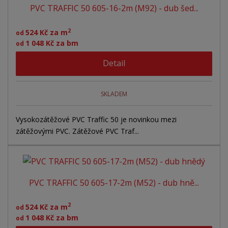
PVC TRAFFIC 50 605-16-2m (M92) - dub šed...
z
l
o
í
p
k
k
v
2
524 Kč za m
od
r
o
o
ý
1 048 Kč za bm
od
o
v
v
v
d
Detail
ý
ý
ý
u
v
v
p
k
ý
ý
i
t
SKLADEM
ů
p
p
s
i
i
Vysokozátěžové PVC Traffic 50 je novinkou mezi
zátěžovými PVC. Zátěžové PVC Traf...
s
s
PVC TRAFFIC 50 605-17-2m (M52) - dub hně...
2
524 Kč za m
od
1 048 Kč za bm
od