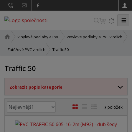
☰
V
y
h
Ú
Vinylové podlahy a PVC
Vinylové podlahy a PVC v rolích
v
l
o
Traffic 50
Zátěžové PVC v rolích
e
d
d
n
Traffic 50
a
í
t
s
t
Zobrazit popis kategorie
r
a
n
Ř
O
T
Ř
7
položek
a
a
b
a
á
z
r
b
d
e
á
u
k
n