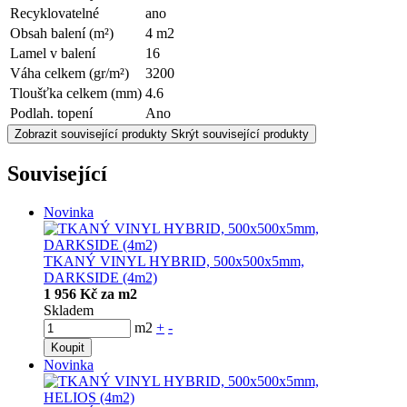
Recyklovatelné
ano
Obsah balení (m²)
4 m2
Lamel v balení
16
Váha celkem (gr/m²)
3200
Tloušťka celkem (mm)
4.6
Podlah. topení
Ano
Zobrazit související produkty
Skrýt související produkty
Související
Novinka
TKANÝ VINYL HYBRID, 500x500x5mm,
DARKSIDE (4m2)
1 956 Kč za m2
Skladem
m2
+
-
Koupit
Novinka