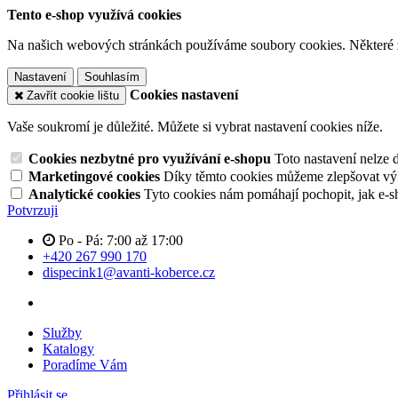
Tento e-shop využívá cookies
Na našich webových stránkách používáme soubory cookies. Některé z n
Nastavení
Souhlasím
Cookies nastavení
Zavřít cookie lištu
Vaše soukromí je důležité. Můžete si vybrat nastavení cookies níže.
Cookies nezbytné pro využívání e-shopu
Toto nastavení nelze 
Marketingové cookies
Díky těmto cookies můžeme zlepšovat výko
Analytické cookies
Tyto cookies nám pomáhají pochopit, jak e-s
Potvrzuji
Po - Pá: 7:00 až 17:00
+420 267 990 170
dispecink1@avanti-koberce.cz
Služby
Katalogy
Poradíme Vám
Přihlásit se