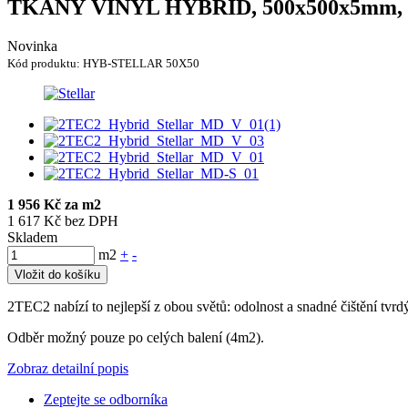
TKANÝ VINYL HYBRID, 500x500x5mm,
Novinka
Kód produktu:
HYB-STELLAR 50X50
1 956 Kč za m2
1 617 Kč bez DPH
Skladem
m2
+
-
Vložit do košíku
2TEC2 nabízí to nejlepší z obou světů: odolnost a snadné čištění tv
Odběr možný pouze po celých balení (4m2).
Zobraz detailní popis
Zeptejte se odborníka