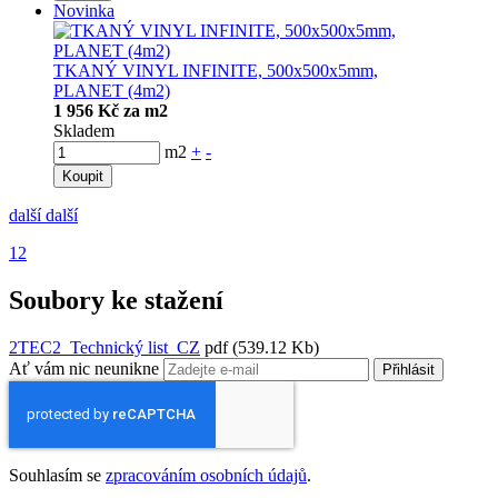
Novinka
TKANÝ VINYL INFINITE, 500x500x5mm,
PLANET (4m2)
1 956 Kč za m2
Skladem
m2
+
-
Koupit
další
další
1
2
Soubory ke stažení
2TEC2_Technický list_CZ
pdf
(539.12 Kb)
Ať vám nic neunikne
Přihlásit
Souhlasím se
zpracováním osobních údajů
.