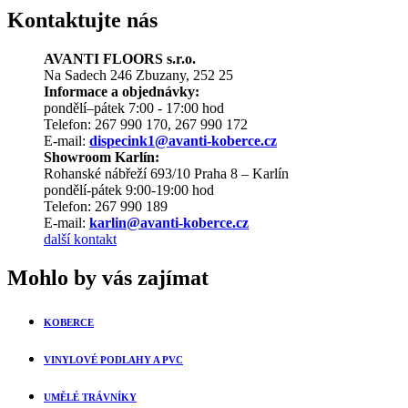
Kontaktujte nás
AVANTI FLOORS s.r.o.
Na Sadech 246 Zbuzany, 252 25
Informace a objednávky:
pondělí–pátek 7:00 - 17:00 hod
Telefon: 267 990 170, 267 990 172
E-mail:
dispecink1@avanti-koberce.cz
Showroom Karlín:
Rohanské nábřeží 693/10 Praha 8 – Karlín
pondělí-pátek 9:00-19:00 hod
Telefon: 267 990 189
E-mail:
karlin@avanti-koberce.cz
další kontakt
Mohlo by vás zajímat
KOBERCE
VINYLOVÉ PODLAHY A PVC
UMĚLÉ TRÁVNÍKY