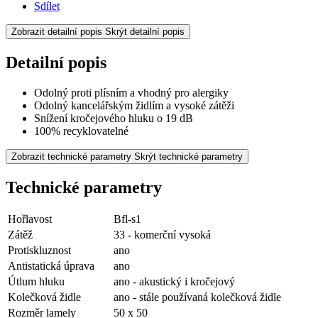
Sdílet
Zobrazit detailní popis
Skrýt detailní popis
Detailní popis
Odolný proti plísním a vhodný pro alergiky
Odolný kancelářským židlím a vysoké zátěži
Snížení kročejového hluku o 19 dB
100% recyklovatelné
Zobrazit technické parametry
Skrýt technické parametry
Technické parametry
Hořlavost
Bfl-s1
Zátěž
33 - komerční vysoká
Protiskluznost
ano
Antistatická úprava
ano
Útlum hluku
ano - akustický i kročejový
Kolečková židle
ano - stále používaná kolečková židle
Rozměr lamely
50 x 50