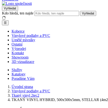
Vyhledat
Kdo hledá, ten najde
Vyhledat
☰
Koberce
Vinylové podlahy a PVC
Umělé trávníky
Ostatní
Výprodej
Kontakt
Showroom
3D vizualizace
Služby
Katalogy
Poradíme Vám
Úvodní strana
Vinylové podlahy a PVC
Tkaný vinyl 2tec2
TKANÝ VINYL HYBRID, 500x500x5mm, STELLAR (4m2