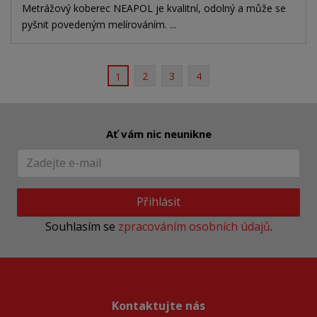
Metrážový koberec NEAPOL je kvalitní, odolný a může se
pyšnit povedeným melírováním. ...
2
3
4
1
Ať vám nic neunikne
Přihlásit
Souhlasím se
zpracováním osobních údajů
.
Kontaktujte nás