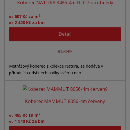
Koberec NATURA 3486-4m FILC žluto-hnědý
2
607 Kč za m
od
2 428 Kč za bm
od
Detail
SKLADEM
Metrážový koberec z kolekce Natura, se dodává v
přírodních odstínech a díky svému neo...
Koberec MAMMUT 8056-4m červený
2
485 Kč za m
od
1 940 Kč za bm
od