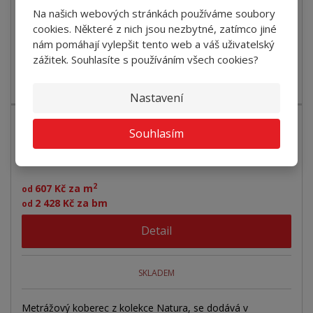
Na našich webových stránkách používáme soubory
cookies. Některé z nich jsou nezbytné, zatímco jiné
SKLADEM
nám pomáhají vylepšit tento web a váš uživatelský
zážitek. Souhlasíte s používáním všech cookies?
Metrážový koberec z kolekce Natura, se dodává v
přírodních odstínech a díky svému neo...
Nastavení
Souhlasím
Koberec NATURA 3421-4m FILC stříbrná
2
607 Kč za m
od
2 428 Kč za bm
od
Detail
SKLADEM
Metrážový koberec z kolekce Natura, se dodává v