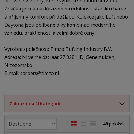
filcované varianty, které vynikají snadnou údržbou.
Značka je známá důrazem na odolnost, stabilitu barev
a příjemný komfort při došlapu. Kolekce jako Loft nebo
Daytona jsou oblíbené díky kombinaci moderního
vzhledu, praktičnosti a velmi dobré ceny.
Výrobní společnost: Timzo Tufting Industry B.V.
Adresa: Nijverheidstraat 27 8281 JD, Genemuiden,
Nizozemsko
E-mail: carpets@timzo.nl
Zobrazit další kategorie
Ř
O
T
Ř
48
položek
a
b
a
á