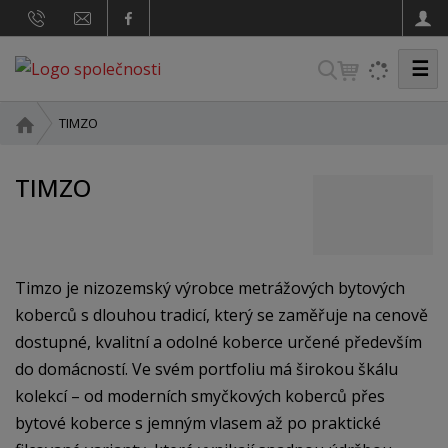
☰
V
y
h
Ú
TIMZO
v
l
o
e
TIMZO
d
d
n
a
í
s
t
t
Timzo je nizozemský výrobce metrážových bytových
r
koberců s dlouhou tradicí, který se zaměřuje na cenově
a
dostupné, kvalitní a odolné koberce určené především
n
a
do domácností. Ve svém portfoliu má širokou škálu
kolekcí – od moderních smyčkových koberců přes
bytové koberce s jemným vlasem až po praktické