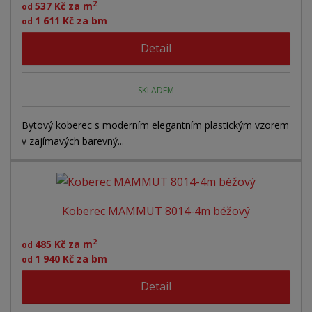
2
537 Kč za m
od
1 611 Kč za bm
od
Detail
SKLADEM
Bytový koberec s moderním elegantním plastickým vzorem
v zajímavých barevný...
Koberec MAMMUT 8014-4m béžový
2
485 Kč za m
od
1 940 Kč za bm
od
Detail