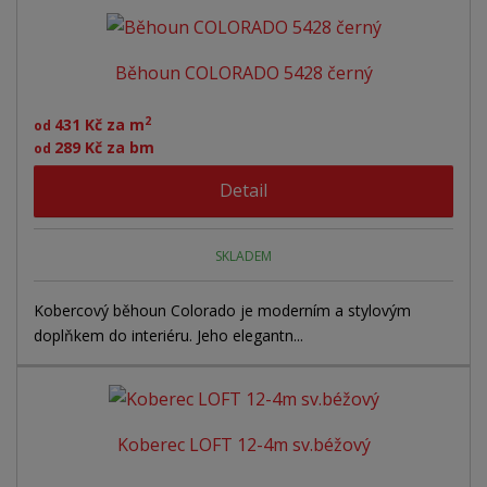
z
r
b
d
e
á
u
k
n
Běhoun COLORADO 5428 černý
z
l
o
í
p
k
k
v
2
431 Kč za m
od
r
o
o
ý
289 Kč za bm
od
o
v
v
v
d
Detail
ý
ý
ý
u
v
v
p
k
ý
ý
i
t
SKLADEM
ů
p
p
s
i
i
Kobercový běhoun Colorado je moderním a stylovým
doplňkem do interiéru. Jeho elegantn...
s
s
Koberec LOFT 12-4m sv.béžový