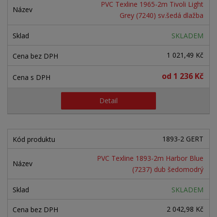
n
PVC Texline 1965-2m Tivoli Light
z
l
o
í
Grey (7240) sv.šedá dlažba
p
k
k
v
r
SKLADEM
o
o
ý
o
v
v
v
1 021,49 Kč
d
ý
ý
ý
u
od
1 236 Kč
v
v
p
k
ý
ý
i
t
Detail
ů
p
p
s
i
i
s
s
1893-2 GERT
PVC Texline 1893-2m Harbor Blue
(7237) dub šedomodrý
SKLADEM
2 042,98 Kč