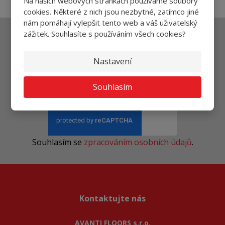
Na našich webových stránkách používáme soubory
cookies. Některé z nich jsou nezbytné, zatímco jiné
nám pomáhají vylepšit tento web a váš uživatelský
zážitek. Souhlasíte s používáním všech cookies?
Ať vám nic neunikne
Nastavení
Souhlasím
Přihlásit
Souhlasím se
zpracováním osobních údajů
.
Kontaktujte nás
AVANTI FLOORS s.r.o.