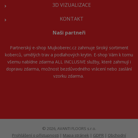
3D VIZUALIZACE
KONTAKT
Naši partneři
Partnerský e-shop
Mujkoberec.cz
zahrnuje široký sortiment
koberců, umělých trav a podlahových krytin. E-shop Vám k tomu
všemu nabídne zdarma ALL INCLUSIVE služby, které zahrnují i
dopravu zdarma, možnost bezdůvodného vrácení nebo zaslání
vzorku zdarma.
© 2026, AVANTI FLOORS s.r.o.
Prohlášení o přístupnosti
|
Mapa stránek
|
GDPR
|
Obchodní