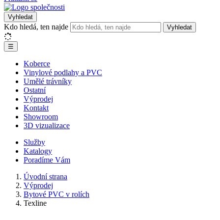
Vyhledat
Kdo hledá, ten najde
Vyhledat
☰
Koberce
Vinylové podlahy a PVC
Umělé trávníky
Ostatní
Výprodej
Kontakt
Showroom
3D vizualizace
Služby
Katalogy
Poradíme Vám
Úvodní strana
Výprodej
Bytové PVC v rolích
Texline