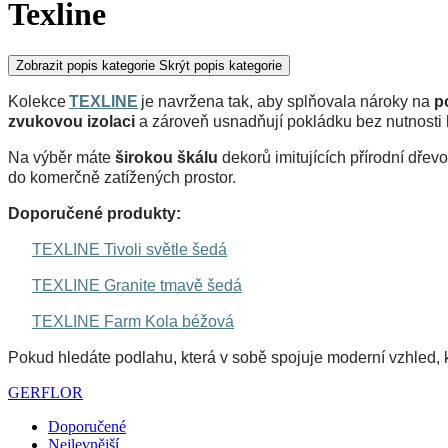
Texline
Zobrazit popis kategorie
Skrýt popis kategorie
Kolekce 
TEXLINE
 je navržena tak, aby splňovala nároky na 
p
zvukovou izolaci
 a zároveň usnadňují pokládku bez nutnosti 
Na výběr máte 
širokou škálu
 dekorů imitujících přírodní dřev
do komerčně zatížených prostor.
Doporučené produkty:
TEXLINE 
Tivoli světle šedá
TEXLINE
 Granite tmavě šedá
TEXLINE 
Farm Kola béžová
Pokud hledáte podlahu, která v sobě spojuje moderní vzhled, k
GERFLOR
Doporučené
Nejlevnější