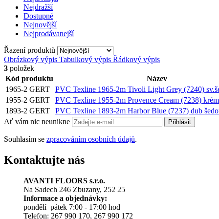
Nejdražší
Dostupné
Nejnovější
Nejprodávanejší
Řazení produktů
Obrázkový výpis
Tabulkový výpis
Řádkový výpis
3
položek
Kód produktu
Název
1965-2 GERT
PVC Texline 1965-2m Tivoli Light Grey (7240) sv.š
1955-2 GERT
PVC Texline 1955-2m Provence Cream (7238) krém
1893-2 GERT
PVC Texline 1893-2m Harbor Blue (7237) dub šed
Ať vám nic neunikne
Přihlásit
Souhlasím se
zpracováním osobních údajů
.
Kontaktujte nás
AVANTI FLOORS s.r.o.
Na Sadech 246 Zbuzany, 252 25
Informace a objednávky:
pondělí–pátek 7:00 - 17:00 hod
Telefon: 267 990 170, 267 990 172