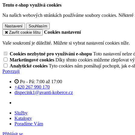
Tento e-shop využívá cookies
Na našich webových stránkách používáme soubory cookies. Některé z n
Nastavení
Souhlasím
Cookies nastavení
Zavřít cookie lištu
Vaše soukromí je důležité. Můžete si vybrat nastavení cookies níže.
Cookies nezbytné pro využívání e-shopu
Toto nastavení nelze 
Marketingové cookies
Díky těmto cookies můžeme zlepšovat výko
Analytické cookies
Tyto cookies nám pomáhají pochopit, jak e-s
Potvrzuji
Po - Pá: 7:00 až 17:00
+420 267 990 170
dispecink1@avanti-koberce.cz
Služby
Katalogy
Poradíme Vám
Přihlásit se