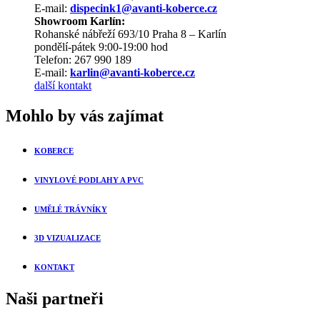
E-mail:
dispecink1@avanti-koberce.cz
Showroom Karlín:
Rohanské nábřeží 693/10 Praha 8 – Karlín
pondělí-pátek 9:00-19:00 hod
Telefon: 267 990 189
E-mail:
karlin@avanti-koberce.cz
další kontakt
Mohlo by vás zajímat
KOBERCE
VINYLOVÉ PODLAHY A PVC
UMĚLÉ TRÁVNÍKY
3D VIZUALIZACE
KONTAKT
Naši partneři