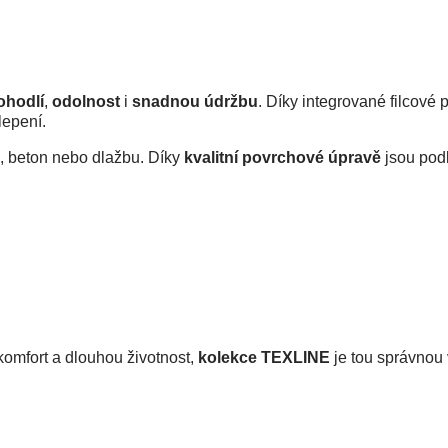
ohodlí
, 
odolnost
 i 
snadnou údržbu
. Díky integrované filcové
lepení.
o, beton nebo dlažbu. Díky 
kvalitní povrchové úpravě 
jsou pod
omfort a dlouhou životnost, 
kolekce TEXLINE
 je tou správnou