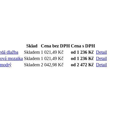
Sklad
Cena bez DPH
Cena s DPH
edá dlažba
Skladem
1 021,49 Kč
od
1 236 Kč
Detail
ová mozaika
Skladem
1 021,49 Kč
od
1 236 Kč
Detail
omodrý
Skladem
2 042,98 Kč
od
2 472 Kč
Detail