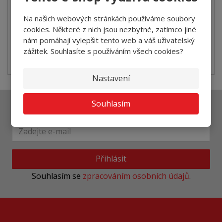
Na našich webových stránkách používáme soubory
SKLADEM
cookies. Některé z nich jsou nezbytné, zatímco jiné
nám pomáhají vylepšit tento web a váš uživatelský
GERFLOR TEXLINE je nejrozšířenější řadou
zážitek. Souhlasíte s používáním všech cookies?
samovyrovnávacích PVC podlahových krytin urč...
Nastavení
Souhlasím
Ať vám nic neunikne
Přihlásit
Souhlasím se
zpracováním osobních údajů
.