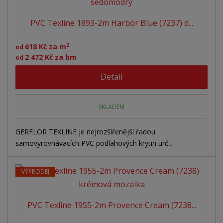
n
z
l
o
í
PVC Texline 1893-2m Harbor Blue (7237) d...
p
k
k
v
r
o
o
ý
2
618 Kč za m
o
od
v
v
v
2 472 Kč za bm
od
d
ý
ý
ý
u
Detail
v
v
p
k
ý
ý
i
t
ů
p
p
s
SKLADEM
i
i
GERFLOR TEXLINE je nejrozšířenější řadou
s
s
samovyrovnávacích PVC podlahových krytin urč...
VÝPRODEJ
PVC Texline 1955-2m Provence Cream (7238...