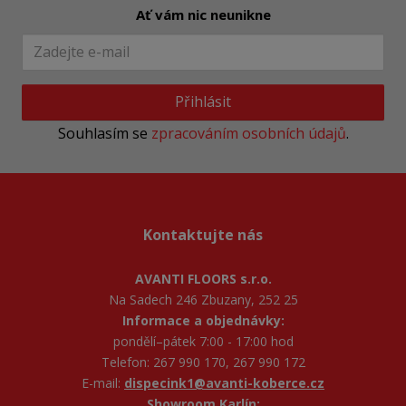
Ať vám nic neunikne
Přihlásit
Souhlasím se
zpracováním osobních údajů
.
Kontaktujte nás
AVANTI FLOORS s.r.o.
Na Sadech 246 Zbuzany, 252 25
Informace a objednávky:
pondělí–pátek 7:00 - 17:00 hod
Telefon: 267 990 170, 267 990 172
E-mail:
dispecink1@avanti-koberce.cz
Showroom Karlín: