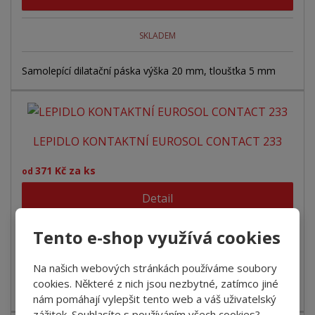
SKLADEM
Samolepící dilatační páska výška 20 mm, tloušťka 5 mm
LEPIDLO KONTAKTNÍ EUROSOL CONTACT 233
371 Kč za ks
od
Detail
Tento e-shop využívá cookies
SKLADEM
Na našich webových stránkách používáme soubory
Kontaktni lepidlo s obsahem rozpouštědla okamžitá
cookies. Některé z nich jsou nezbytné, zatímco jiné
pevnost spoje možná tepelná...
nám pomáhají vylepšit tento web a váš uživatelský
zážitek. Souhlasíte s používáním všech cookies?