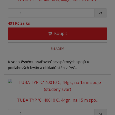
p
k
k
v
r
o
o
ý
+
-
o
ks
v
v
v
d
ý
ý
ý
431 Kč za ks
u
v
v
p
k
Koupit
ý
ý
i
t
ů
p
p
s
i
i
SKLADEM
s
s
K vodotěsnému svařování bezspárových spojů u
podlahových krytin a obkladů stěn z PVC...
TUBA TYP 'C' 40010 C, 44gr., na 15 m spo...
+
-
ks