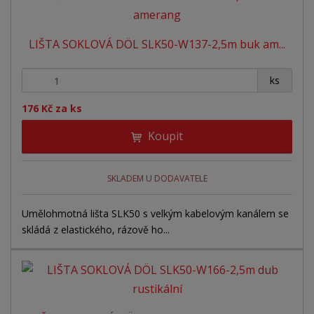
LIŠTA SOKLOVÁ DÖL SLK50-W137-2,5m buk am...
+
-
ks
176 Kč za ks
Koupit
SKLADEM U DODAVATELE
Umělohmotná lišta SLK50 s velkým kabelovým kanálem se
skládá z elastického, rázově ho...