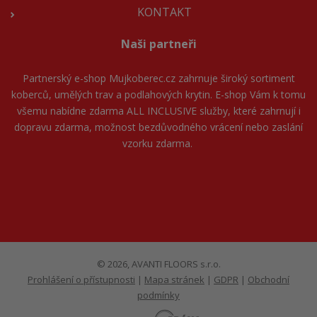
KONTAKT
Naši partneři
Partnerský e-shop
Mujkoberec.cz
zahrnuje široký sortiment
koberců, umělých trav a podlahových krytin. E-shop Vám k tomu
všemu nabídne zdarma ALL INCLUSIVE služby, které zahrnují i
dopravu zdarma, možnost bezdůvodného vrácení nebo zaslání
vzorku zdarma.
© 2026, AVANTI FLOORS s.r.o.
Prohlášení o přístupnosti
|
Mapa stránek
|
GDPR
|
Obchodní
podmínky
E