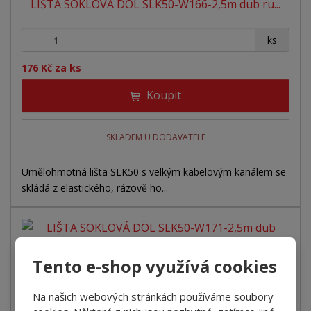
LIŠTA SOKLOVÁ DÖL SLK50-W166-2,5m dub ru...
+
-
ks
176 Kč za ks
Koupit
SKLADEM U DODAVATELE
Umělohmotná lišta SLK50 s velkým kabelovým kanálem se
skládá z elastického, rázově ho...
Tento e-shop využívá cookies
LIŠTA SOKLOVÁ DÖL SLK50-W171-2,5m dub se...
Na našich webových stránkách používáme soubory
+
-