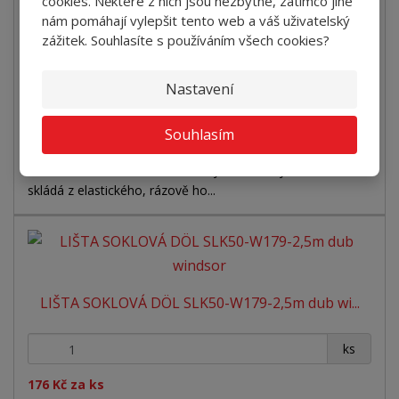
cookies. Některé z nich jsou nezbytné, zatímco jiné
ks
nám pomáhají vylepšit tento web a váš uživatelský
176 Kč za ks
zážitek. Souhlasíte s používáním všech cookies?
Koupit
Nastavení
SKLADEM U DODAVATELE
Souhlasím
Umělohmotná lišta SLK50 s velkým kabelovým kanálem se
skládá z elastického, rázově ho...
LIŠTA SOKLOVÁ DÖL SLK50-W179-2,5m dub wi...
+
-
ks
176 Kč za ks