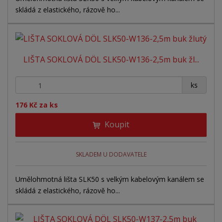
skládá z elastického, rázově ho...
LIŠTA SOKLOVÁ DÖL SLK50-W136-2,5m buk žl...
+
-
ks
176 Kč za ks
Koupit
SKLADEM U DODAVATELE
Umělohmotná lišta SLK50 s velkým kabelovým kanálem se
skládá z elastického, rázově ho...