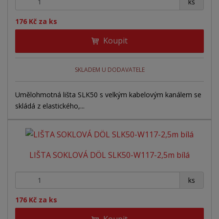
+
-
r
ks
o
o
ý
o
v
v
v
176 Kč za ks
d
ý
ý
ý
u
Koupit
v
v
p
k
ý
ý
i
t
ů
p
p
s
SKLADEM U DODAVATELE
i
i
Umělohmotná lišta SLK50 s velkým kabelovým kanálem se
s
s
skládá z elastického,...
LIŠTA SOKLOVÁ DÖL SLK50-W117-2,5m bílá
+
-
ks
176 Kč za ks
Koupit