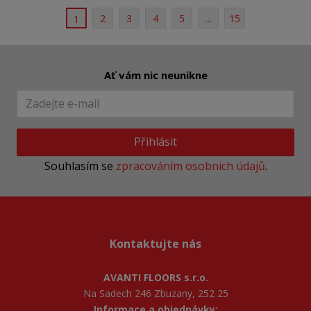
2
3
4
5
...
15
1
Ať vám nic neunikne
Přihlásit
Souhlasím se
zpracováním osobních údajů
.
Kontaktujte nás
AVANTI FLOORS s.r.o.
Na Sadech 246 Zbuzany, 252 25
Informace a objednávky: