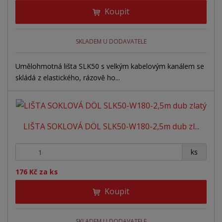
Koupit
SKLADEM U DODAVATELE
Umělohmotná lišta SLK50 s velkým kabelovým kanálem se
skládá z elastického, rázově ho...
LIŠTA SOKLOVÁ DÖL SLK50-W180-2,5m dub zl...
+
-
ks
176 Kč za ks
Koupit
SKLADEM U DODAVATELE